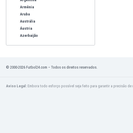
Armênia
Aruba
Austrália
Áustria
Azerbaijão
Bahrein
Bangladesh
Barbados
Bélgica
© 2000-2026 Futbol24.com – Todos os direitos reservados.
Benelux
Bermuda
Bhutan
Aviso Legal:
Embora todo esforço possível seja feito para garantir a precisão de
Bielorrússia
Bolívia
Bonaire
Bósnia e Herzegovina
Botswana
Brazil