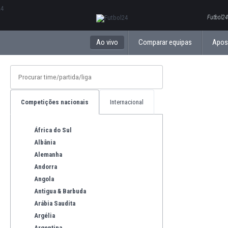
ΕλληνικάБългарски
Futbol24
Ao vivo
Comparar equipas
Apos
Competições nacionais
Internacional
África do Sul
Albânia
Alemanha
Andorra
Angola
Antigua & Barbuda
Arábia Saudita
Argélia
Argentina