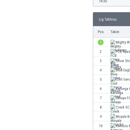
14:30
Burkina Faso
Burundi
Cebelitarık
Lig Tablosu
Çek Cumhuriyeti
Cezayir
Pos.
Takım
Çin
1
Mighty W
Curaçao
Danimarka
2
FCB Nyasa
Dominik Cumhuriyeti
3
Silver Str
Ekvador
4
Blue Eag
El Salvador
Endonezya
5
Civil Ser
Ermenistan
6
Karonga 
Estonya
7
Ekhaya F
Esvatini
Etiyopya
8
Creck SC
Faroe Adaları
9
Moyale B
Fas
10
Kamuzu B
Fiji