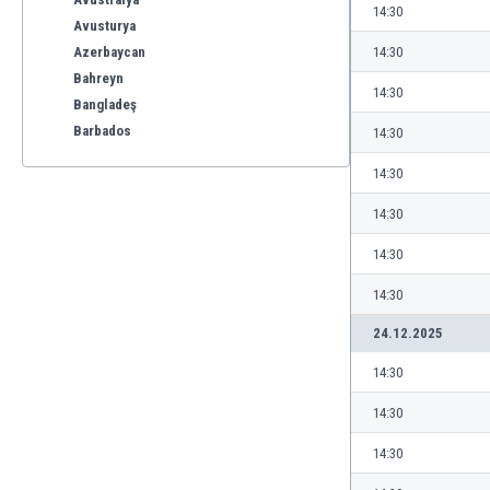
14:30
Avusturya
Azerbaycan
14:30
Bahreyn
14:30
Bangladeş
Barbados
14:30
Belçika
14:30
Benelüks
Bermuda
14:30
Beyaz Rusya
14:30
Bhutan
Birleşik Arap Emirlikleri
14:30
Bolivya
24.12.2025
Bonaire
Bosna-Hersek
14:30
Botsvana
14:30
Brezilya
Brunei
14:30
Bulgaristan