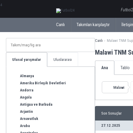
ΕλληνικάБългарски
Futbol2
Canlı
Takımları karşılaştır
İletişi
Canlı
Malawi TNM Sup
Malawi TNM S
Ulusal yarışmalar
Uluslararası
Ana
Tablo
Almanya
Amerika Birleşik Devletleri
Malawi
Andorra
Angola
Antigua ve Barbuda
Arjantin
Son Sonuçlar
Arnavutluk
27.12.2025
Aruba
Avustralya