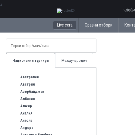
ΕλληνικάБългарски
Futbol24
Live сега
Сравни отбори
Конт
Национални турнири
Международен
Австралия
Австрия
Азербайджан
Албания
Алжир
Англия
Ангола
Андора
Антигуа и Барбуда