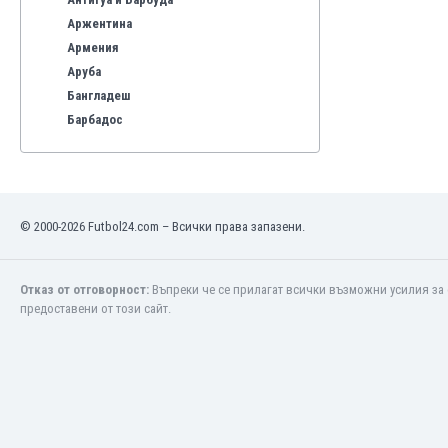
Аржентина
Армения
Аруба
Бангладеш
Барбадос
Бахрейн
Беларус
Белгия
Бенілюкс
© 2000-2026 Futbol24.com – Всички права запазени.
Бермуда
Боливия
Бонер
Отказ от отговорност:
Въпреки че се прилагат всички възможни усилия за 
предоставени от този сайт.
Босна и Херцеговина
Ботсвана
Бразилия
Бруней
Буркина Фасо
Бурунди