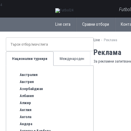
ΕλληνικάБългарски
Futbo
Live сега
Сравни отбори
Конт
Live
Реклама
Реклама
Национални турнири
Международен
За рекламни запитвани
Австралия
Австрия
Азербайджан
Албания
Алжир
Англия
Ангола
Андора
Антигуа и Барбуда