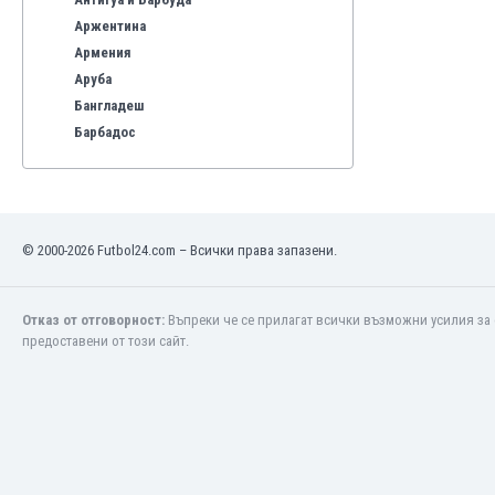
Аржентина
Армения
Аруба
Бангладеш
Барбадос
Бахрейн
Беларус
Белгия
Бенілюкс
© 2000-2026 Futbol24.com – Всички права запазени.
Бермуда
Боливия
Бонер
Отказ от отговорност:
Въпреки че се прилагат всички възможни усилия за 
предоставени от този сайт.
Босна и Херцеговина
Ботсвана
Бразилия
Бруней
Буркина Фасо
Бурунди