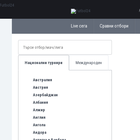
ΕλληνικάБългарски
Live сега
Сравни отбори
Национални турнири
Международен
Австралия
Австрия
Азербайджан
Албания
Алжир
Англия
Ангола
Андора
Антигуа и Барбуда