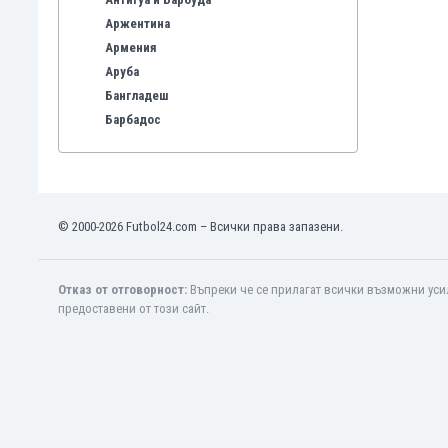
Аржентина
Армения
Аруба
Бангладеш
Барбадос
Бахрейн
Беларус
Белгия
Бенілюкс
© 2000-2026 Futbol24.com – Всички права запазени.
Бермуда
Боливия
Бонер
Отказ от отговорност:
Въпреки че се прилагат всички възможни усил
предоставени от този сайт.
Босна и Херцеговина
Ботсвана
Бразилия
Бруней
Буркина Фасо
Бурунди