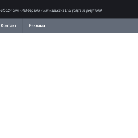
Futbol24.com - Най-бързата и най-надеждна LIVE услуга за резултати!
Контакт
Реклама