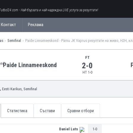
Futbol24.com - Най-бързата и най-надеждна LIVE услуга за резултати!
Контакт
Реклама
kas
Semifinal
Paide Linnameeskond - Pärnu JK Vaprus резултати на живо, H2H, к
FT
2-0
Paide Linnameeskond
HT 1-0
,
Eesti Karikas
, Semifinal
Статистика
Състави
Сравни отбори
Daniel Luts
1-0