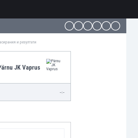
ласирания и резултати
Pärnu JK Vaprus
--:--