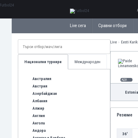
ΕλληνικάБългарски
Live сега
Сравни отбори
Live
Eesti Kari
Национални турнири
Международен
Австралия
АДВ.
Австрия
Estonia
Азербайджан
Албания
Алжир
Резюме
Англия
Ангола
Андора
36'
Антигуа и Барбуда