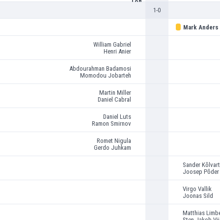
1-0
Mark Anders
William Gabriel
Henri Anier
Abdourahman Badamosi
Momodou Jobarteh
Martin Miller
Daniel Cabral
Daniel Luts
Ramon Smirnov
Romet Nigula
Gerdo Juhkam
Sander Kõlvart
Joosep Põder
Virgo Vallik
Joonas Sild
Matthias Limb
Sten Jakob Vi