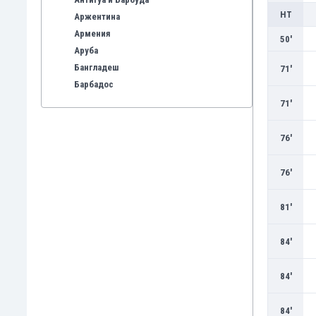
HT
Аржентина
Армения
50'
Аруба
Бангладеш
71'
Барбадос
Бахрейн
71'
Беларус
Белгия
76'
Бенілюкс
Бермуда
76'
Боливия
Бонер
81'
Босна и Херцеговина
Ботсвана
84'
Бразилия
Бруней
84'
Буркина Фасо
Бурунди
84'