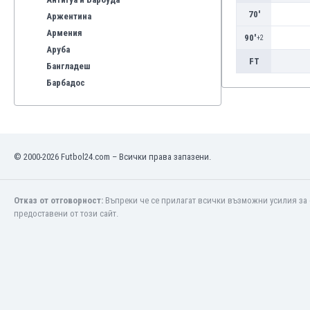
70'
Аржентина
Армения
90'
+2
Аруба
FT
Бангладеш
Барбадос
Бахрейн
Беларус
Белгия
Бенілюкс
© 2000-2026 Futbol24.com – Всички права запазени.
Бермуда
Боливия
Бонер
Отказ от отговорност:
Въпреки че се прилагат всички възможни усилия за 
предоставени от този сайт.
Босна и Херцеговина
Ботсвана
Бразилия
Бруней
Буркина Фасо
Бурунди