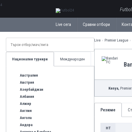
ΕλληνικάБългарски
Futbo
Live сега
Сравни отбори
Конт
Live
Premier League
Национални турнири
Международен
Ban
Австралия
Австрия
Kenya,
Premier
Азербайджан
Албания
Алжир
Резюме
Ст
Англия
Ангола
Андора
HT
Антигуа и Барбуда