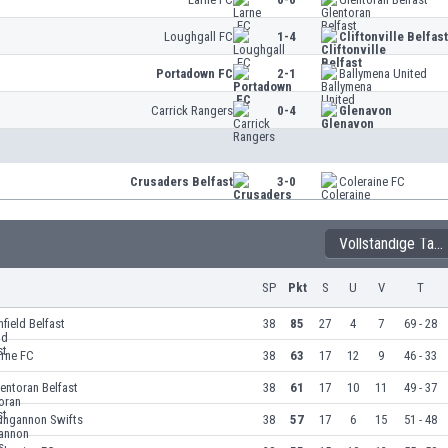
Loughgall FC
1-4
Cliftonville Belfast
Portadown FC
2-1
Ballymena United
Carrick Rangers
0-4
Glenavon
Crusaders Belfast
3-0
Coleraine FC
Vollständige Tabelle
SP
Pkt
S
U
V
T
nfield Belfast
38
85
27
4
7
69 - 28
arne FC
38
63
17
12
9
46 - 33
entoran Belfast
38
61
17
10
11
49 - 37
ungannon Swifts
38
57
17
6
15
51 - 48