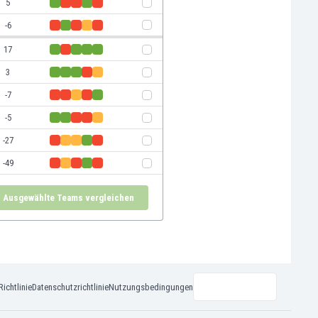
5
-6
17
3
-7
-5
-27
-49
Ausgewählte Teams vergleichen
ichtlinie
Datenschutzrichtlinie
Nutzungsbedingungen