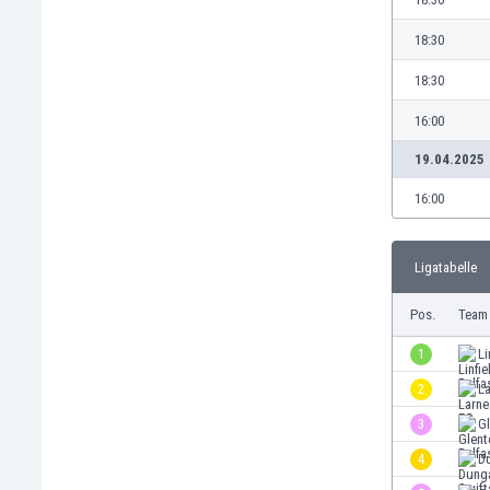
Burundi
Chile
18:30
China
18:30
Costa Rica
Curaçao
16:00
Dänemark
19.04.2025
Deutschland
Dominikanische Republik
16:00
Ekuador
El Salvador
Ligatabelle
Elfenbeinküste
England
Pos.
Team
Estland
Eswatini
1
Li
Färöer
2
L
Fiji
3
Gl
Finnland
Frankreich
4
D
Gabun