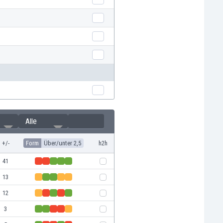
Alle
+/-
Form
Über/unter 2,5
h2h
41
13
12
3