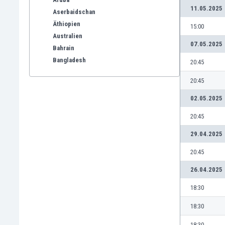
11.05.2025
Aserbaidschan
Äthiopien
15:00
Australien
07.05.2025
Bahrain
Bangladesh
20:45
Barbados
20:45
Belgien
Benelux
02.05.2025
Bermuda-Inseln
20:45
Bhutan
Bolivien
29.04.2025
Bonaire
20:45
Bosnien und Herzegowina
Botswana
26.04.2025
Brasilien
18:30
Brunei
Bulgarien
18:30
Burkina Faso
18:30