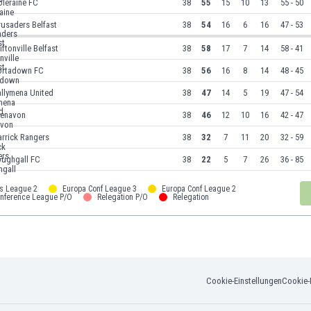
leraine FC
38
55
15
10
13
55 - 50
usaders Belfast
38
54
16
6
16
47 - 53
iftonville Belfast
38
58
17
7
14
58 - 41
ortadown FC
38
56
16
8
14
48 - 45
llymena United
38
47
14
5
19
47 - 54
lenavon
38
46
12
10
16
42 - 47
rrick Rangers
38
32
7
11
20
32 - 59
oughgall FC
38
22
5
7
26
36 - 85
s League 2
Europa Conf League 3
Europa Conf League 2
onference League P/O
Relegation P/O
Relegation
Cookie-Einstellungen
Cookie-R