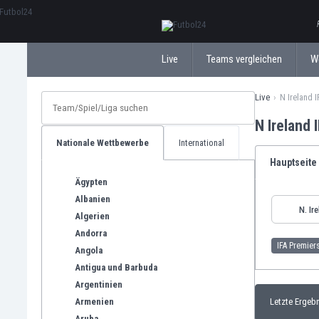
ΕλληνικάБългарски
Live
Teams vergleichen
W
Live
N Ireland 
N Ireland
Nationale Wettbewerbe
International
Hauptseite
Ägypten
Albanien
N. Ir
Algerien
Andorra
IFA Premier
Angola
Antigua und Barbuda
Argentinien
Armenien
Letzte Ergeb
Aruba