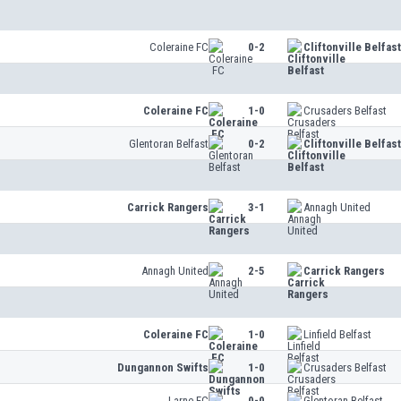
Coleraine FC
0-2
Cliftonville Belfast
Coleraine FC
1-0
Crusaders Belfast
Glentoran Belfast
0-2
Cliftonville Belfast
Carrick Rangers
3-1
Annagh United
Annagh United
2-5
Carrick Rangers
Coleraine FC
1-0
Linfield Belfast
Dungannon Swifts
1-0
Crusaders Belfast
Larne FC
0-0
Glentoran Belfast