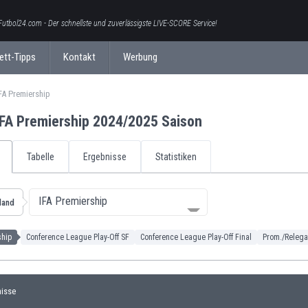
Futbol24.com - Der schnellste und zuverlässigste LIVE-SCORE Service!
ett-Tipps
Kontakt
Werbung
IFA Premiership
 IFA Premiership 2024/2025 Saison
Tabelle
Ergebnisse
Statistiken
IFA Premiership
eland
ship
Conference League Play-Off SF
Conference League Play-Off Final
Prom./Relegat
nisse