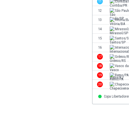
11
Coritiba
Ινδία
12
São Paul
Ινδονησία
Ιορδανία
13
Vitória/B
Ιράκ
14
Mirassol
Ιράν
15
Santos/S
Ιρλανδία
Ισλανδία
16
Internaci
Ισπανία
17
Grêmio/
Ισραήλ
18
Vasco d
Ιταλία
Καζακστάν
19
Remo/PA
Καμερούν
20
Chapeco
Καμπότζη
Καναδάς
Copa Libertadore
Κατάρ
Κένια
Κίνα
Κιργιζία
Κολομβία