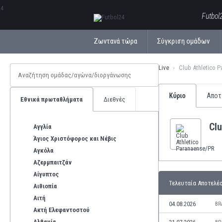
ΕλληνικάБългарски
Futbol
Ζωντανά τώρα
Σύγκριση ομάδων
Live
Club Athletico 
Κύριο
Αποτ
Εθνικά πρωταθλήματα
Διεθνές
Cl
Αγγλία
Άγιος Χριστόφορος και Νέβις
Αγκόλα
Αζερμπαιτζάν
Αίγυπτος
Τελευταία Αποτελέ
Αιθιοπία
Αιτή
04.08.2026
BR
Ακτή Ελεφαντοστού
Αλβανία