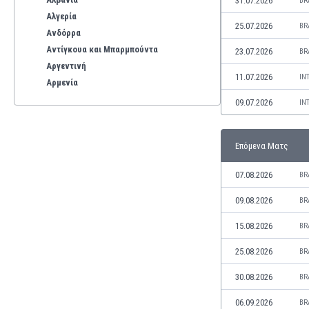
31.07.2026
BR
Αλγερία
25.07.2026
BR
Ανδόρρα
Αντίγκουα και Μπαρμπούντα
23.07.2026
BR
Αργεντινή
11.07.2026
IN
Αρμενία
Αρούμπα
09.07.2026
IN
Αυστραλία
Αυστρία
Επόμενα Ματς
Βέλγιο
Βενεζουέλα
07.08.2026
BR
Βιετνάμ
Βολιβία
09.08.2026
BR
Βόρεια Ιρλανδία
15.08.2026
BR
Βόρεια Μακεδονία
Βοσνία-Ερζεγοβίνη
25.08.2026
BR
Βουλγαρία
30.08.2026
BR
Βραζιλία
Γαλλία
06.09.2026
BR