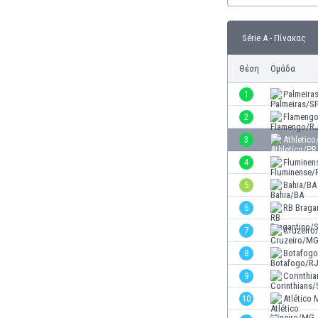
Γερμανία
Γεωργία
Série A - Πίνακας
Γιβραλτάρ
Γκάμπια
Θέση
Ομάδα
Γκαμπόν
Γκάνα
1
Palmeira
Γουατεμάλα
2
Flameng
Δανία
3
Athletico
Δομινικανή Δημοκρατία
Εκουαδόρ
4
Fluminen
Ελ Σαλβαδόρ
5
Bahia/BA
Ελβετία
6
RB Braga
Ελλάδα
Εμιράτα
7
Cruzeir
Εσθονία
8
Botafog
Ζάμπια
9
Corinthi
Ζιμπάμπουε
Ηνωμένες Πολιτείες Αμερικής
10
Atlético
Ιαπωνία