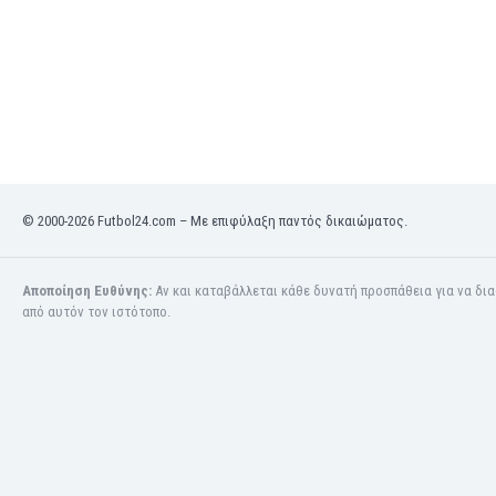
Μαρόκο
Μαρτινίκα
Μαυριτανία
Μεξικό
Μιανμάρ
Μογγολία
Μοζαμβίκη
Μολδαβία
© 2000-2026 Futbol24.com – Με επιφύλαξη παντός δικαιώματος.
Μοντενέγκρο
Μπανγκλαντές
Μπαρμπάντος
Αποποίηση Ευθύνης:
Αν και καταβάλλεται κάθε δυνατή προσπάθεια για να δι
Μπαχρέιν
από αυτόν τον ιστότοπο.
Μπενελούξ
Μπερμούδες
Μποναίρ
Μποτσουάνα
Μπουρκίνα Φάσο
Μπουρουντί
Μπουτάν