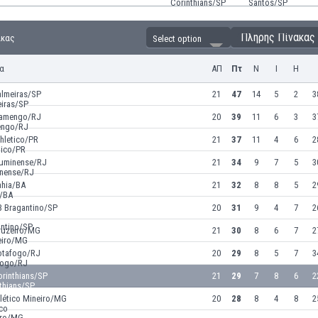
Πλήρης Πίνακας
ακας
Select option
α
ΑΠ
Πτ
Ν
Ι
Η
almeiras/SP
21
47
14
5
2
3
lamengo/RJ
20
39
11
6
3
3
hletico/PR
21
37
11
4
6
2
luminense/RJ
21
34
9
7
5
3
ahia/BA
21
32
8
8
5
2
B Bragantino/SP
20
31
9
4
7
2
ruzeiro/MG
21
30
8
6
7
2
otafogo/RJ
20
29
8
5
7
3
orinthians/SP
21
29
7
8
6
2
tlético Mineiro/MG
20
28
8
4
8
2