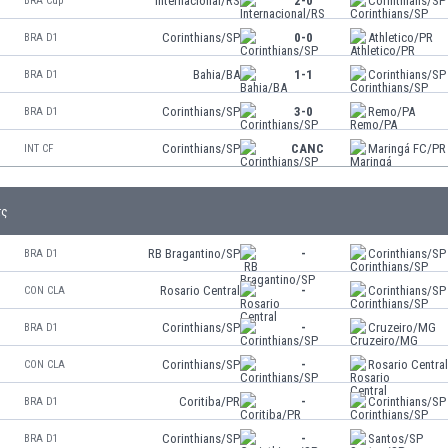
Internacional/RS
2-0
Corinthians/SP
BRA Cup
Corinthians/SP
0-0
Athletico/PR
BRA D1
Bahia/BA
1-1
Corinthians/SP
BRA D1
Corinthians/SP
3-0
Remo/PA
BRA D1
Corinthians/SP
CANC
Maringá FC/PR
INT CF
τς
RB Bragantino/SP
-
Corinthians/SP
BRA D1
Rosario Central
-
Corinthians/SP
CON CLA
Corinthians/SP
-
Cruzeiro/MG
BRA D1
Corinthians/SP
-
Rosario Centra
CON CLA
Coritiba/PR
-
Corinthians/SP
BRA D1
Corinthians/SP
-
Santos/SP
BRA D1