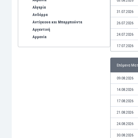
03.08.2026
Αλγερία
31.07.2026
Ανδόρρα
Αντίγκουα και Μπαρμπούντα
26.07.2026
Αργεντινή
24.07.2026
Αρμενία
Αρούμπα
17.07.2026
Αυστραλία
Αυστρία
Επόμενα Μα
Βέλγιο
Βενεζουέλα
09.08.2026
Βιετνάμ
Βολιβία
14.08.2026
Βόρεια Ιρλανδία
17.08.2026
Βόρεια Μακεδονία
Βοσνία-Ερζεγοβίνη
21.08.2026
Βουλγαρία
24.08.2026
Βραζιλία
Γαλλία
30.08.2026