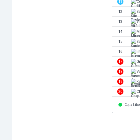
11
C
Ινδία
12
S
Ινδονησία
Ιορδανία
13
Vi
Ιράκ
14
M
Ιράν
15
S
Ιρλανδία
Ισλανδία
16
In
Ισπανία
17
G
Ισραήλ
18
V
Ιταλία
Καζακστάν
19
R
Καμερούν
20
C
Καμπότζη
Καναδάς
Copa Libe
Κατάρ
Κένια
Κίνα
Κιργιζία
Κολομβία