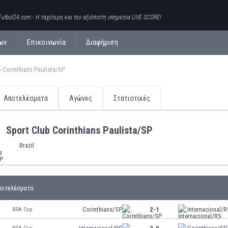
Futbol24.com - Η ταχύτερη και πιο αξιόπιστη υπηρεσία LIVE SCORE!
ων
Επικοινωνία
Διαφήμιση
 Corinthians Paulista/SP
Αποτελέσματα
Αγώνες
Στατιστικές
Sport Club Corinthians Paulista/SP
Brazil
ποτελέσματα
Corinthians/SP
2-1
Internacional/R
BRA Cup