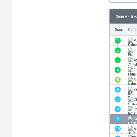
Γερμανία
Γεωργία
Série A - Πίν
Γιβραλτάρ
Γκάμπια
Θέση
Ομάδ
Γκαμπόν
Γκάνα
1
P
Γουατεμάλα
2
F
Δανία
3
At
Δομινικανή Δημοκρατία
Εκουαδόρ
4
F
Ελ Σαλβαδόρ
5
B
Ελβετία
6
R
Ελλάδα
Εμιράτα
7
C
Εσθονία
8
B
Ζάμπια
9
C
Ζιμπάμπουε
Ηνωμένες Πολιτείες Αμερικής
10
A
Ιαπωνία