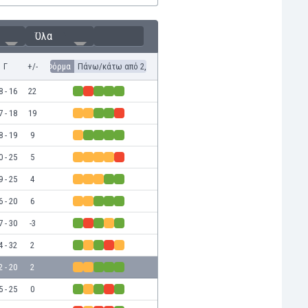
Όλα
Γ
+/-
Φόρμα
Πάνω/κάτω από 2,5
8 - 16
22
7 - 18
19
8 - 19
9
0 - 25
5
9 - 25
4
6 - 20
6
7 - 30
-3
4 - 32
2
2 - 20
2
5 - 25
0