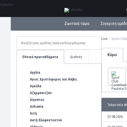
ΕλληνικάБългарски
Ζωντανά τώρα
Σύγκριση ομάδ
Live
Sport Club
Κύριο
Εθνικά πρωταθλήματα
Διεθνές
Αγγλία
Άγιος Χριστόφορος και Νέβις
Αγκόλα
Αζερμπαιτζάν
Αίγυπτος
Τελευταία Α
Αιθιοπία
Αιτή
07.08.2026
Ακτή Ελεφαντοστού
Αλβανία