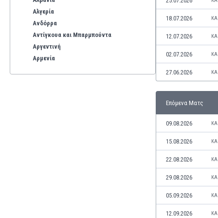
25.07.2026
KA
Αλγερία
18.07.2026
KA
Ανδόρρα
Αντίγκουα και Μπαρμπούντα
12.07.2026
KA
Αργεντινή
02.07.2026
KA
Αρμενία
Αρούμπα
27.06.2026
KA
Αυστραλία
Αυστρία
Επόμενα Ματς
Βέλγιο
Βενεζουέλα
09.08.2026
KA
Βιετνάμ
Βολιβία
15.08.2026
KA
Βόρεια Ιρλανδία
22.08.2026
KA
Βόρεια Μακεδονία
Βοσνία-Ερζεγοβίνη
29.08.2026
KA
Βουλγαρία
05.09.2026
KA
Βραζιλία
Γαλλία
12.09.2026
KA