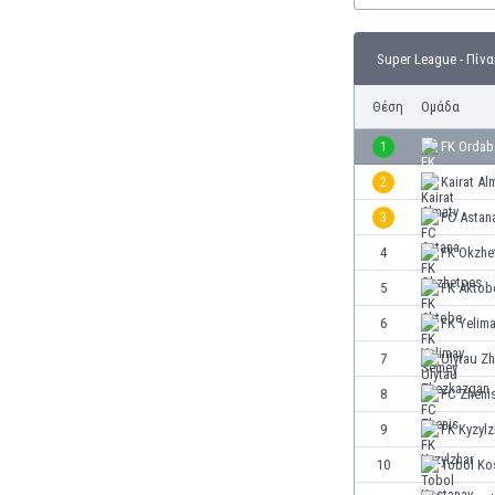
Γερμανία
Γεωργία
Super League - Πίν
Γιβραλτάρ
Γκάμπια
Θέση
Ομάδα
Γκαμπόν
Γκάνα
1
FK Ordab
Γουατεμάλα
2
Kairat Al
Δανία
3
FC Astan
Δομινικανή Δημοκρατία
Εκουαδόρ
4
FK Okzhe
Ελ Σαλβαδόρ
5
FK Aktob
Ελβετία
6
FK Yelim
Ελλάδα
Εμιράτα
7
Ulytau Z
Εσθονία
8
FC Zheni
Ζάμπια
9
FK Kyzylz
Ζιμπάμπουε
Ηνωμένες Πολιτείες Αμερικής
10
Tobol Ko
Ιαπωνία