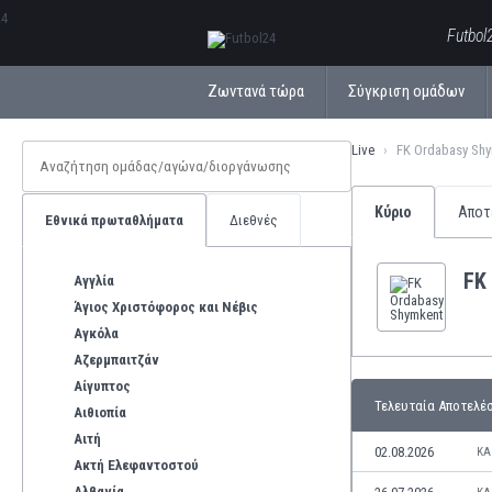
ΕλληνικάБългарски
Futbol
Ζωντανά τώρα
Σύγκριση ομάδων
Live
FK Ordabasy Sh
Κύριο
Αποτ
Εθνικά πρωταθλήματα
Διεθνές
FK
Αγγλία
Άγιος Χριστόφορος και Νέβις
Αγκόλα
Αζερμπαιτζάν
Αίγυπτος
Τελευταία Αποτελέ
Αιθιοπία
Αιτή
02.08.2026
KA
Ακτή Ελεφαντοστού
Αλβανία