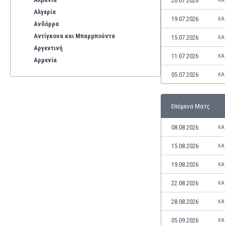
26.07.2026
KA
Αλγερία
19.07.2026
KA
Ανδόρρα
Αντίγκουα και Μπαρμπούντα
15.07.2026
KA
Αργεντινή
11.07.2026
KA
Αρμενία
Αρούμπα
05.07.2026
KA
Αυστραλία
Αυστρία
Επόμενα Ματς
Βέλγιο
Βενεζουέλα
08.08.2026
KA
Βιετνάμ
Βολιβία
15.08.2026
KA
Βόρεια Ιρλανδία
19.08.2026
KA
Βόρεια Μακεδονία
Βοσνία-Ερζεγοβίνη
22.08.2026
KA
Βουλγαρία
28.08.2026
KA
Βραζιλία
Γαλλία
05.09.2026
KA