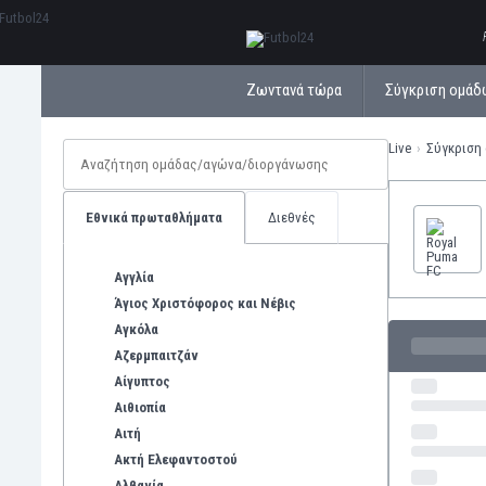
ΕλληνικάБългарски
Ζωντανά τώρα
Σύγκριση ομάδ
Live
Σύγκριση
Εθνικά πρωταθλήματα
Διεθνές
Αγγλία
Άγιος Χριστόφορος και Νέβις
Αγκόλα
Αζερμπαιτζάν
Αίγυπτος
Αιθιοπία
Αιτή
Ακτή Ελεφαντοστού
Αλβανία