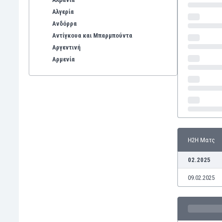
Αλγερία
Ανδόρρα
Αντίγκουα και Μπαρμπούντα
Αργεντινή
Αρμενία
Αρούμπα
Αυστραλία
Αυστρία
Βέλγιο
Βενεζουέλα
Βιετνάμ
Η2Η Ματς
Βολιβία
Βόρεια Ιρλανδία
02.2025
Βόρεια Μακεδονία
09.02.2025
Βοσνία-Ερζεγοβίνη
Βουλγαρία
Βραζιλία
Γαλλία