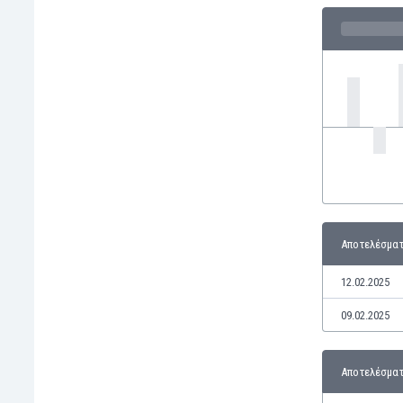
Ινδία
Ινδονησία
Ιορδανία
Ιράκ
Ιράν
Ιρλανδία
Ισλανδία
Ισπανία
Ισραήλ
Ιταλία
Καζακστάν
Αποτελέσματ
Καμερούν
Καμπότζη
12.02.2025
Καναδάς
09.02.2025
Κατάρ
Κένια
Κίνα
Αποτελέσματ
Κιργιζία
Κολομβία