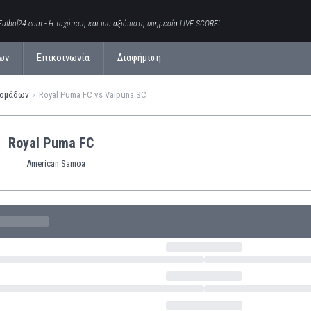
Futbol24.com - Η ταχύτερη και πιο αξιόπιστη υπηρεσία LIVE SCORE!
ων
Επικοινωνία
Διαφήμιση
 ομάδων
Royal Puma FC vs Vaipuna SC
Royal Puma FC
American Samoa