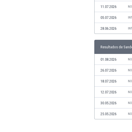
Jamaica
11.07.2026
NO
Japón
05.07.2026
IN
Jordania
Kazajstán
28.06.2026
IN
Kenia
Kirguizistán
Resultados de Sande
Kosovo
Kuwait
01.08.2026
NO
Letonia
Líbano
26.07.2026
NO
Libia
18.07.2026
NO
Liechtenstein
Lituania
12.07.2026
NO
Luxemburgo
30.05.2026
NO
Macao
Macedonia del Norte
25.05.2026
NO
Malasia
Malawi