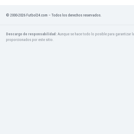
Mali
Malta
© 2000-2026 Futbol24.com – Todos los derechos reservados.
Marruecos
Martinica
Mauritania
Descargo de responsabilidad:
Aunque se hace todo lo posible para garantizar l
México
proporcionados por este sitio.
Moldavia
Mongolia
Montenegro
Mozambique
Myanmar
Namibia
Nicaragua
Nigeria
Noruega
Nueva Zelanda
Omán
Países Bajos
Pakistán