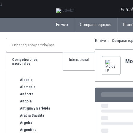
ΕλληνικάБългарски
Futbol
En vivo
Comparar equipos
Pronó
En vivo
Comparar eq
Competiciones
Internacional
Mo
nacionales
Albania
Alemania
Andorra
Angola
Antigua y Barbuda
Arabia Saudita
Argelia
Argentina