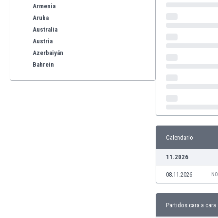
Armenia
Aruba
Australia
Austria
Azerbaiyán
Bahrein
Bangladesh
Barbados
Bélgica
Benelux
Bermudas
Bielorrusia
Calendario
Bolivia
11.2026
Bonaire
Bosnia y Herzegovina
08.11.2026
NO
Botswana
Brasil
Brunéi
Partidos cara a cara
Bulgaria