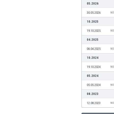
05.2026
Burkina Faso
Burundi
30.05.2026
NO
Bután
10.2025
Camboya
Camerún
19.10.2025
NO
Canadá
04.2025
Chile
China
06.04.2025
NO
Chipre
10.2024
Colombia
Corea del Sur
19.10.2024
NO
Costa de Marfil
05.2024
Costa Rica
Croacia
05.05.2024
NO
Curazao
08.2023
Dinamarca
Ecuador
12.08.2023
NO
Egipto