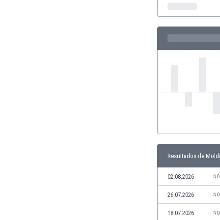
Ghana
Gibraltar
Grecia
Guatemala
Haiti
Honduras
Hong Kong
Hungría
India
Indonesia
Inglaterra
Irak
Irán
Resultados de Mold
Irlanda
Irlanda del Norte
02.08.2026
NO
Islandia
Islas Féroe
26.07.2026
NO
Israel
18.07.2026
NO
Italia