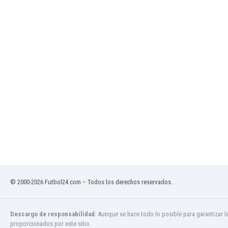
El Salvador
Emiratos Árabes Unidos
Escandinavia
Escocia
Eslovaquia
Eslovenia
España
Estados Unidos
Estonia
Eswatini
Etiopía
Fiji
Filipinas
Finlandia
Francia
© 2000-2026 Futbol24.com – Todos los derechos reservados.
Gabón
Gales
Gambia
Descargo de responsabilidad:
Aunque se hace todo lo posible para garantizar l
Georgia
proporcionados por este sitio.