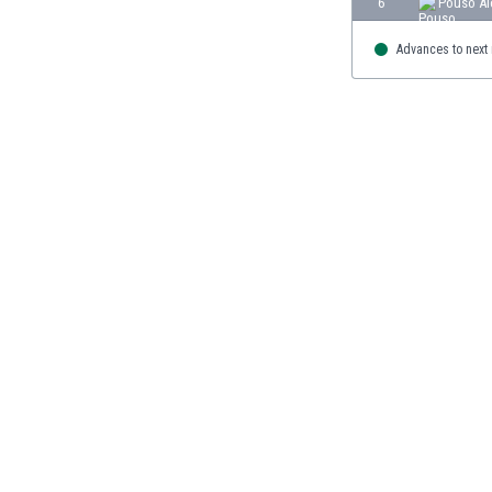
6
Pouso A
Burkina Faso
Burundi
Advances to next
Bután
Camboya
Camerún
Canadá
Chile
China
Chipre
Colombia
Corea del Sur
Costa de Marfil
Costa Rica
Croacia
Curazao
Dinamarca
Ecuador
Egipto