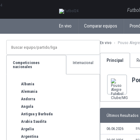
ΕλληνικάБългарски
Futbol
En vivo
Comparar equipos
Pronó
En vivo
Pouso Alegre
Principal
R
Competiciones
Internacional
nacionales
Po
Albania
Alemania
Andorra
Angola
Antigua y Barbuda
Últimos Resultados
Arabia Saudita
06.06.2026
Argelia
BR
Argentina