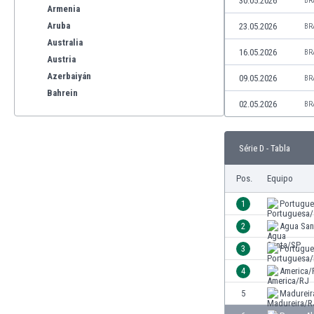
30.05.2026
BR
Armenia
Aruba
23.05.2026
BR
Australia
16.05.2026
BR
Austria
Azerbaiyán
09.05.2026
BR
Bahrein
02.05.2026
BR
Bangladesh
Barbados
Bélgica
Série D - Tabla
Benelux
Bermudas
Pos.
Equipo
Bielorrusia
1
Portugu
Bolivia
2
Agua San
Bonaire
Bosnia y Herzegovina
3
Portugu
Botswana
4
America/
Brasil
5
Madureir
Brunéi
Bulgaria