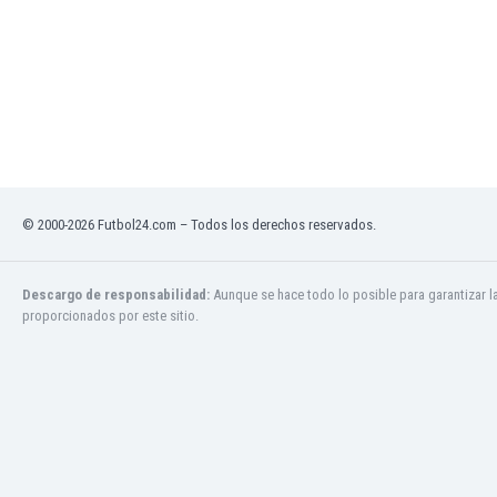
Jamaica
Japón
Jordania
Kazajstán
Kenia
Kirguizistán
Kosovo
Kuwait
© 2000-2026 Futbol24.com – Todos los derechos reservados.
Letonia
Líbano
Libia
Descargo de responsabilidad:
Aunque se hace todo lo posible para garantizar l
Liechtenstein
proporcionados por este sitio.
Lituania
Luxemburgo
Macao
Macedonia del Norte
Malasia
Malawi