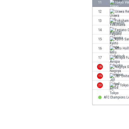
El Salvador
11
Tokyo Ve
Emiratos Árabes Unidos
12
Urawa Re
Escandinavia
13
Yokohama
Escocia
Eslovaquia
14
Fagiano 
Eslovenia
15
Kyoto Sa
España
16
Mito Hol
Estados Unidos
Estonia
17
Avispa F
Eswatini
18
Nagoya 
Etiopía
19
JEF Unit
Fiji
Filipinas
20
FC Tokyo
Finlandia
AFC Champions L
Francia
Gabón
Gales
Gambia
Georgia