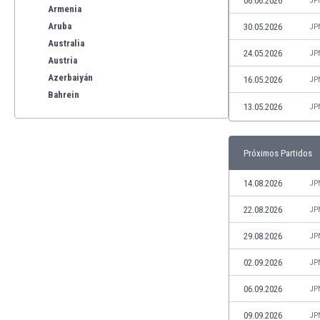
06.06.2026
JP
Armenia
Aruba
30.05.2026
JP
Australia
24.05.2026
JP
Austria
Azerbaiyán
16.05.2026
JP
Bahrein
13.05.2026
JP
Bangladesh
Barbados
Bélgica
Próximos Partidos
Benelux
Bermudas
14.08.2026
JP
Bielorrusia
22.08.2026
JP
Bolivia
Bonaire
29.08.2026
JP
Bosnia y Herzegovina
02.09.2026
JP
Botswana
Brasil
06.09.2026
JP
Brunéi
09.09.2026
JP
Bulgaria