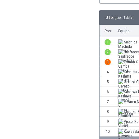
Burkina Faso
Burundi
J-League - Tabla
Bután
Camboya
Pos.
Equipo
Camerún
1
Machida 
Canadá
Chile
2
Sanfrecc
China
3
Gamba O
Chipre
4
Kashima 
Colombia
Corea del Sur
5
Cerezo O
Costa de Marfil
6
Kashiwa 
Costa Rica
7
V-Varen 
Croacia
Curazao
8
Shimizu 
Dinamarca
9
Vissel K
Ecuador
10
Kawasaki
Egipto