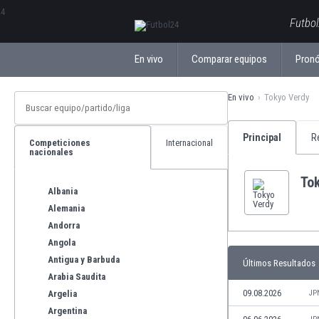
ΕλληνικάБългарски
Futbol
En vivo
Comparar equipos
Pronó
En vivo
Tokyo Verdy
Principal
R
Competiciones
Internacional
nacionales
To
Albania
Alemania
Andorra
Angola
Antigua y Barbuda
Últimos Resultados
Arabia Saudita
09.08.2026
Argelia
JP
Argentina