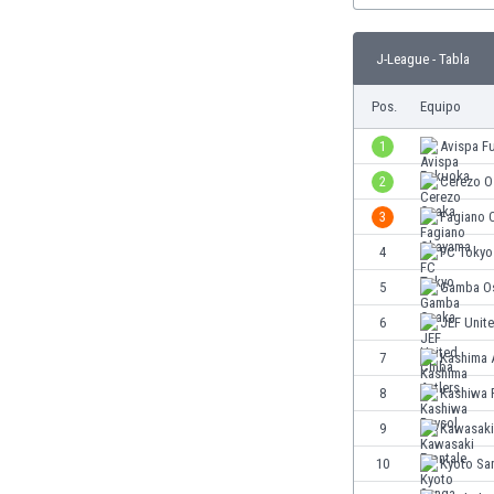
Burkina Faso
Burundi
J-League - Tabla
Bután
Camboya
Pos.
Equipo
Camerún
1
Avispa F
Canadá
Chile
2
Cerezo O
China
3
Fagiano 
Chipre
4
FC Tokyo
Colombia
Corea del Sur
5
Gamba O
Costa de Marfil
6
JEF Unit
Costa Rica
7
Kashima 
Croacia
Curazao
8
Kashiwa 
Dinamarca
9
Kawasaki
Ecuador
10
Kyoto Sa
Egipto