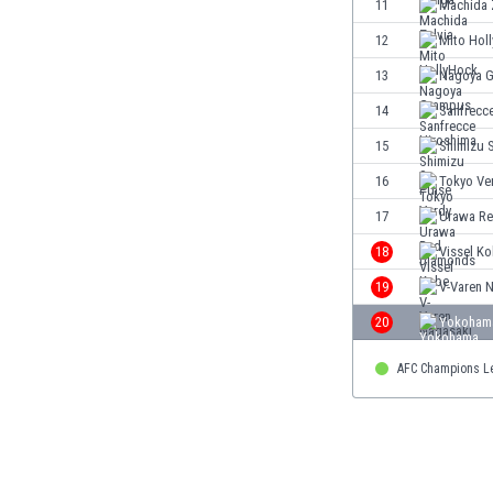
El Salvador
11
Machida 
Emiratos Árabes Unidos
12
Mito Hol
Escandinavia
13
Nagoya 
Escocia
Eslovaquia
14
Sanfrecc
Eslovenia
15
Shimizu 
España
16
Tokyo Ve
Estados Unidos
Estonia
17
Urawa Re
Eswatini
18
Vissel K
Etiopía
19
V-Varen 
Fiji
Filipinas
20
Yokohama
Finlandia
AFC Champions L
Francia
Gabón
Gales
Gambia
Georgia