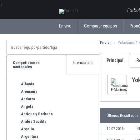
ΕλληνικάБългарски
Futbol
En vivo
Comparar equipos
Pronó
En vivo
Yokohama F·
Principal
R
Competiciones
Internacional
nacionales
Yo
Albania
Alemania
Andorra
Angola
Antigua y Barbuda
Últimos Resultados
Arabia Saudita
19.07.2026
Argelia
IN
Argentina