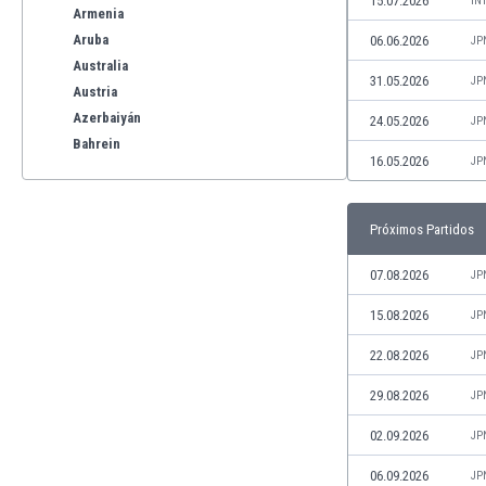
15.07.2026
IN
Armenia
Aruba
06.06.2026
JP
Australia
31.05.2026
JP
Austria
Azerbaiyán
24.05.2026
JP
Bahrein
16.05.2026
JP
Bangladesh
Barbados
Bélgica
Próximos Partidos
Benelux
Bermudas
07.08.2026
JP
Bielorrusia
15.08.2026
JP
Bolivia
Bonaire
22.08.2026
JP
Bosnia y Herzegovina
29.08.2026
JP
Botswana
Brasil
02.09.2026
JP
Brunéi
06.09.2026
JP
Bulgaria