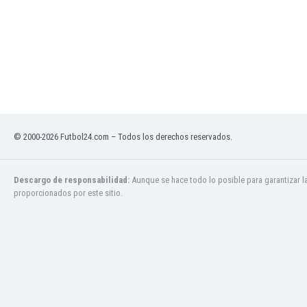
Jamaica
Japón
Jordania
Kazajstán
Kenia
Kirguizistán
Kosovo
Kuwait
© 2000-2026 Futbol24.com – Todos los derechos reservados.
Letonia
Líbano
Libia
Descargo de responsabilidad:
Aunque se hace todo lo posible para garantizar l
proporcionados por este sitio.
Liechtenstein
Lituania
Luxemburgo
Macao
Macedonia del Norte
Malasia
Malawi