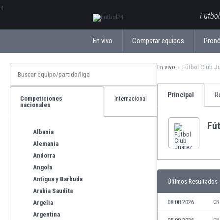
ΕλληνικάБългарски
Futbol
En vivo
Comparar equipos
Pronó
En vivo
Fútbol Club J
Principal
R
Competiciones
Internacional
nacionales
Fút
Albania
Alemania
Andorra
Angola
Antigua y Barbuda
Últimos Resultados
Arabia Saudita
08.08.2026
Argelia
CN
Argentina