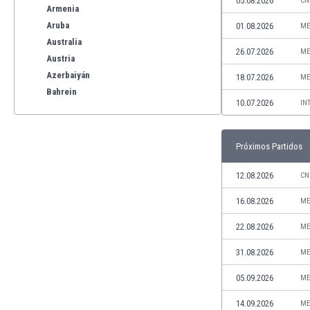
05.08.2026
CN
Armenia
Aruba
01.08.2026
ME
Australia
26.07.2026
ME
Austria
Azerbaiyán
18.07.2026
ME
Bahrein
10.07.2026
IN
Bangladesh
Barbados
Bélgica
Próximos Partidos
Benelux
Bermudas
12.08.2026
CN
Bielorrusia
16.08.2026
ME
Bolivia
Bonaire
22.08.2026
ME
Bosnia y Herzegovina
31.08.2026
ME
Botswana
Brasil
05.09.2026
ME
Brunéi
14.09.2026
ME
Bulgaria