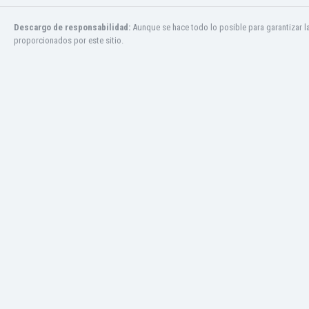
Panamá
Paraguay
Descargo de responsabilidad:
Aunque se hace todo lo posible para garantizar l
proporcionados por este sitio.
Perú
Polonia
Portugal
Qatar
República Checa
República Dominicana
Ruanda
Rumania
Rusia
San Cristóbal y Nieves
San Marino
Senegal
Serbia
Sierra Leona
Singapur
Siria
Sudáfrica