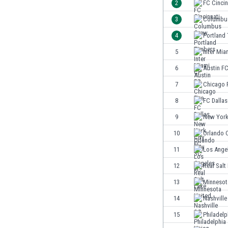
2
FC Cincin
Ghana
Gibraltar
3
Columbu
Grecia
4
Portland
Guatemala
5
Inter Mia
Haiti
Honduras
6
Austin F
Hong Kong
7
Chicago F
Hungría
8
FC Dallas
India
Indonesia
9
New York
Inglaterra
10
Orlando 
Irak
11
Los Ange
Irán
Irlanda
12
Real Salt
Irlanda del Norte
13
Minnesot
Islandia
14
Nashville
Islas Féroe
Israel
15
Philadelp
Italia