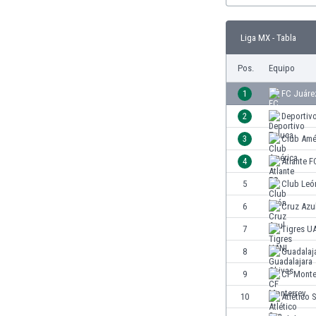
Burkina Faso
Burundi
Liga MX - Tabla
Bután
Camboya
Pos.
Equipo
Camerún
1
FC Juáre
Canadá
Chile
2
Deportiv
China
3
Club Amé
Chipre
4
Atlante F
Colombia
Corea del Sur
5
Club Leó
Costa de Marfil
6
Cruz Azu
Costa Rica
7
Tigres U
Croacia
Curazao
8
Guadalaj
Dinamarca
9
CF Monte
Ecuador
10
Atlético 
Egipto