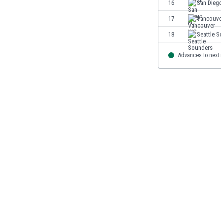
16
San Dieg
Jamaica
17
Vancouv
Japón
Jordania
18
Seattle 
Kazajstán
Advances to next
Kenia
Kirguizistán
Kosovo
Kuwait
Letonia
Líbano
Libia
Liechtenstein
Lituania
Luxemburgo
Macao
Macedonia del Norte
Malasia
Malawi