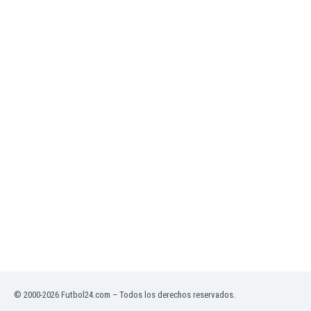
Mali
Malta
Marruecos
Martinica
Mauritania
México
Moldavia
Mongolia
Montenegro
Mozambique
Myanmar
Namibia
Nicaragua
Nigeria
Noruega
Nueva Zelanda
Omán
Países Bajos
© 2000-2026 Futbol24.com – Todos los derechos reservados.
Pakistán