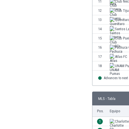
El Salvador
11
Club Nec
Emiratos Árabes Unidos
12
Club Tij
Escandinavia
13
Querétar
Escocia
Eslovaquia
14
Santos L
Eslovenia
15
Club Pue
España
16
Pachuca 
Estados Unidos
Estonia
17
Atlas FC
Eswatini
18
UNAM P
Etiopía
Fiji
Advances to next
Filipinas
Finlandia
Francia
MLS - Tabla
Gabón
Pos.
Equipo
Gales
Gambia
1
Charlotte
Georgia