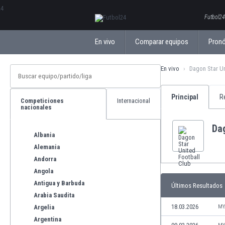
ΕλληνικάБългарски
Futbol24
En vivo
Comparar equipos
Pronó
En vivo
Dagon Star Un
Principal
R
Competiciones
Internacional
nacionales
Dag
Albania
Alemania
Andorra
Angola
Antigua y Barbuda
Últimos Resultados
Arabia Saudita
18.03.2026
Argelia
MY
Argentina