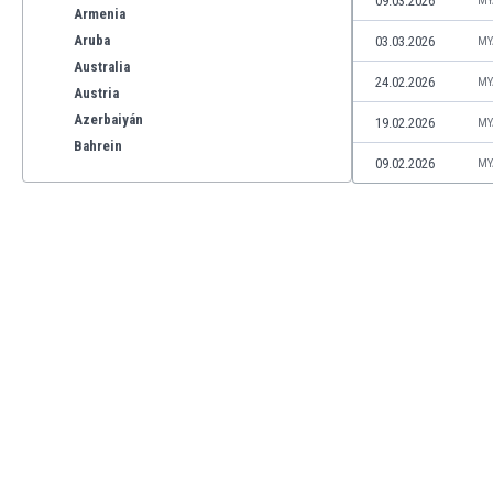
09.03.2026
MY
Armenia
Aruba
03.03.2026
MY
Australia
24.02.2026
MY
Austria
Azerbaiyán
19.02.2026
MY
Bahrein
09.02.2026
MY
Bangladesh
Barbados
Bélgica
Benelux
Bermudas
Bielorrusia
Bolivia
Bonaire
Bosnia y Herzegovina
Botswana
Brasil
Brunéi
Bulgaria