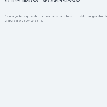
© 2000-2026 Futbol24.com – Todos los derechos reservados.
El Salvador
Emiratos Árabes Unidos
Escandinavia
Descargo de responsabilidad:
Aunque se hace todo lo posible para garantizar l
Escocia
proporcionados por este sitio.
Eslovaquia
Eslovenia
España
Estados Unidos
Estonia
Eswatini
Etiopía
Fiji
Filipinas
Finlandia
Francia
Gabón
Gales
Gambia
Georgia