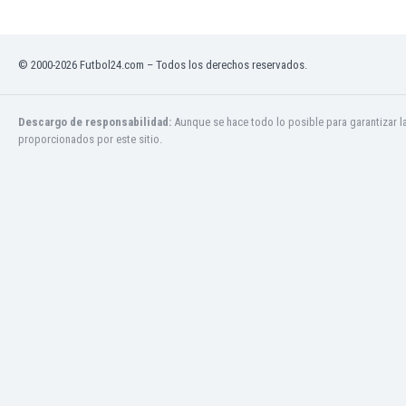
Jamaica
Japón
Jordania
© 2000-2026 Futbol24.com – Todos los derechos reservados.
Kazajstán
Kenia
Descargo de responsabilidad:
Aunque se hace todo lo posible para garantizar l
Kirguizistán
proporcionados por este sitio.
Kosovo
Kuwait
Letonia
Líbano
Libia
Liechtenstein
Lituania
Luxemburgo
Macao
Macedonia del Norte
Malasia
Malawi