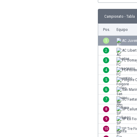
Burkina Faso
Burundi
Campionato - Tabla
Bután
Camboya
Pos.
Equipo
Camerún
1
AC Juve
Canadá
Chile
2
AC Liber
China
3
FC Doma
Chipre
4
FC Fioren
Colombia
Corea del Sur
5
Folgore C
Costa de Marfil
6
San Mari
Costa Rica
7
SC Faeta
Croacia
Curazao
8
SP Cailu
Dinamarca
9
SP La Fio
Ecuador
10
SP Tre Fi
Egipto