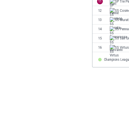
El Salvador
11
SP Tre P
Emiratos Árabes Unidos
12
SS Cosm
Escandinavia
13
SS Murat
Escocia
Eslovaquia
14
SS Penna
Eslovenia
15
SS San G
España
16
SS Virtus
Estados Unidos
Estonia
Champions Leag
Eswatini
Etiopía
Fiji
Filipinas
Finlandia
Francia
Gabón
Gales
Gambia
Georgia