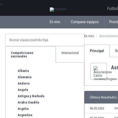
ΕλληνικάБългарски
Futbol
En vivo
Comparar equipos
Pronó
En vivo
Associazione
Principal
R
Competiciones
Internacional
nacionales
As
Albania
Alemania
Andorra
Angola
Antigua y Barbuda
Últimos Resultados
Arabia Saudita
06.05.2026
Argelia
SM
Argentina