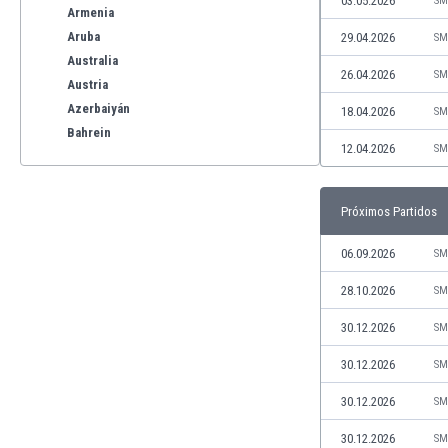
03.05.2026
SM
Armenia
Aruba
29.04.2026
SM
Australia
26.04.2026
SM
Austria
Azerbaiyán
18.04.2026
SM
Bahrein
12.04.2026
SM
Bangladesh
Barbados
Bélgica
Próximos Partidos
Benelux
Bermudas
06.09.2026
SM
Bielorrusia
28.10.2026
SM
Bolivia
Bonaire
30.12.2026
SM
Bosnia y Herzegovina
30.12.2026
SM
Botswana
Brasil
30.12.2026
SM
Brunéi
30.12.2026
SM
Bulgaria