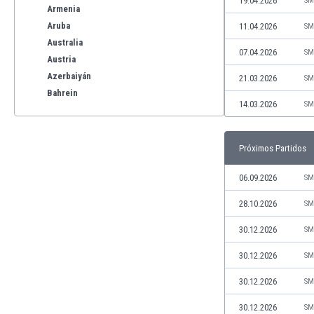
19.04.2026
SM
Armenia
Aruba
11.04.2026
SM
Australia
07.04.2026
SM
Austria
Azerbaiyán
21.03.2026
SM
Bahrein
14.03.2026
SM
Bangladesh
Barbados
Bélgica
Próximos Partidos
Benelux
Bermudas
06.09.2026
SM
Bielorrusia
28.10.2026
SM
Bolivia
Bonaire
30.12.2026
SM
Bosnia y Herzegovina
30.12.2026
SM
Botswana
Brasil
30.12.2026
SM
Brunéi
30.12.2026
SM
Bulgaria