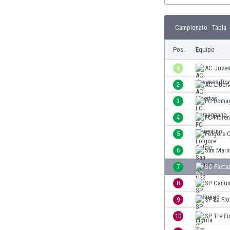
Burkina Faso
Burundi
Campionato - Tabla
Bután
Camboya
Pos.
Equipo
Camerún
1
AC Juve
Canadá
Chile
2
AC Liber
China
3
FC Doma
Chipre
4
FC Fioren
Colombia
Corea del Sur
5
Folgore C
Costa de Marfil
6
San Mari
Costa Rica
7
SC Faeta
Croacia
Curazao
8
SP Cailu
Dinamarca
9
SP La Fio
Ecuador
10
SP Tre Fi
Egipto