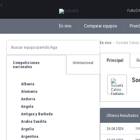
ΕλληνικάБългарски
Futbol24
En vivo
Comparar equipos
Pronó
En vivo
Società Calcio
Principal
R
Competiciones
Internacional
nacionales
So
Albania
Alemania
Andorra
Angola
Antigua y Barbuda
Últimos Resultados
Arabia Saudita
26.04.2026
Argelia
SM
Argentina