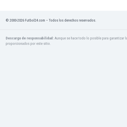
Jamaica
Japón
Jordania
© 2000-2026 Futbol24.com – Todos los derechos reservados.
Kazajstán
Kenia
Descargo de responsabilidad:
Aunque se hace todo lo posible para garantizar l
Kirguizistán
proporcionados por este sitio.
Kosovo
Kuwait
Letonia
Líbano
Libia
Liechtenstein
Lituania
Luxemburgo
Macao
Macedonia del Norte
Malasia
Malawi