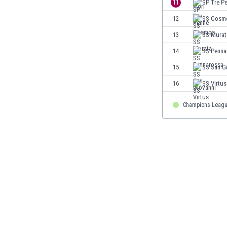
El Salvador
11
SP Tre P
Emiratos Árabes Unidos
12
SS Cosm
Escandinavia
13
SS Murat
Escocia
Eslovaquia
14
SS Penna
Eslovenia
15
SS San G
España
16
SS Virtus
Estados Unidos
Estonia
Champions Leag
Eswatini
Etiopía
Fiji
Filipinas
Finlandia
Francia
Gabón
Gales
Gambia
Georgia