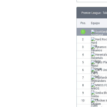
Burkina Faso
Burundi
Premier League - Tab
Bután
Camboya
Pos.
Equipo
Camerún
1
Scottlan
Canadá
Chile
2
Hard Roc
China
3
Dynamos
Chipre
4
Herental
Colombia
Corea del Sur
5
Ngezi Pla
Costa de Marfil
6
CAPS Uni
Costa Rica
7
Highland
Croacia
Curazao
8
MWOS F
Dinamarca
9
Simba Bh
Ecuador
10
Chicken I
Egipto