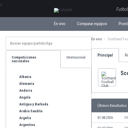
ΕλληνικάБългарски
Futbol
En vivo
Comparar equipos
Pronó
En vivo
Scottland Foo
Principal
R
Competiciones
Internacional
nacionales
Sco
Albania
Alemania
Andorra
Angola
Antigua y Barbuda
Últimos Resultados
Arabia Saudita
01.08.2026
Argelia
ZI
Argentina