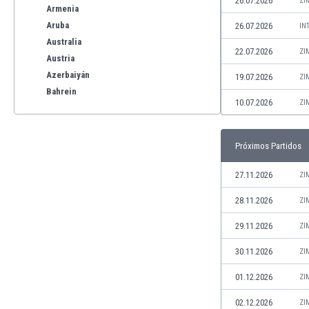
26.07.2026
ZI
Armenia
Aruba
26.07.2026
IN
Australia
22.07.2026
ZI
Austria
Azerbaiyán
19.07.2026
ZI
Bahrein
10.07.2026
ZI
Bangladesh
Barbados
Bélgica
Próximos Partidos
Benelux
Bermudas
27.11.2026
ZI
Bielorrusia
28.11.2026
ZI
Bolivia
Bonaire
29.11.2026
ZI
Bosnia y Herzegovina
30.11.2026
ZI
Botswana
Brasil
01.12.2026
ZI
Brunéi
02.12.2026
ZI
Bulgaria