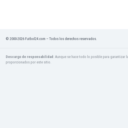
Jamaica
Japón
Jordania
Kazajstán
Kenia
© 2000-2026 Futbol24.com – Todos los derechos reservados.
Kirguizistán
Kosovo
Kuwait
Descargo de responsabilidad:
Aunque se hace todo lo posible para garantizar l
Letonia
proporcionados por este sitio.
Líbano
Libia
Liechtenstein
Lituania
Luxemburgo
Macao
Macedonia del Norte
Malasia
Malawi