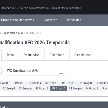
Futbol24.com - ¡El servicio de marcadores en VIVO más rápido y confiable!
Pronósticos deportivos
Contacto
Publicidad
 Qualification AFC
R3 Group C
ualification AFC 2026 Temporada
Tabla
Resultados
Calendario
Estadísticas
WC Qualification AFC
ation AFC
Round 1
R2 Group A
R2 Group B
R2 Group C
R2 Group D
R2 Group 
R2 Group I
R3 Group A
R3 Group B
R3 Group C
R4 Group A
R4 Group B
Roun
ltados