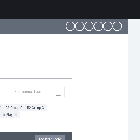
Seleccionar fase
E
R2 Group F
R2 Group G
d 5 Play-off
Mostrar Todo