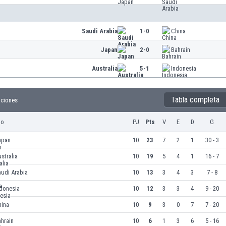
Saudi Arabia
1-0
China
Japan
2-0
Bahrain
Australia
5-1
Indonesia
Tabla completa
iciones
po
PJ
Pts
V
E
D
G
apan
10
23
7
2
1
30 - 3
stralia
10
19
5
4
1
16 - 7
udi Arabia
10
13
3
4
3
7 - 8
ndonesia
10
12
3
3
4
9 - 20
hina
10
9
3
0
7
7 - 20
hrain
10
6
1
3
6
5 - 16