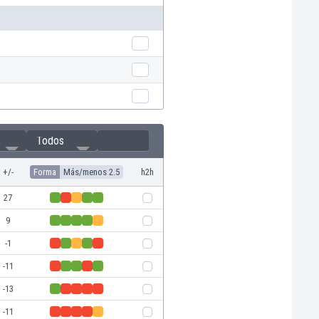
Todos
+/-
Forma
Más/menos 2.5
h2h
27
9
-1
-11
-13
-11