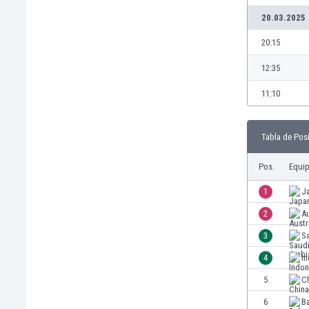
20.03.2025
20:15
12:35
11:10
Tabla de Pos
Pos.
Equi
1
J
2
Au
3
Sa
4
I
5
C
6
Ba