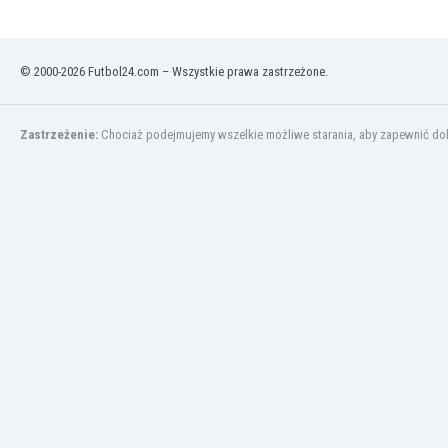
Kuwejt
Liban
Libia
© 2000-2026 Futbol24.com – Wszystkie prawa zastrzeżone.
Liechtenstein
Litwa
Luksemburg
Zastrzeżenie:
Chociaż podejmujemy wszelkie możliwe starania, aby zapewnić dokł
Łotwa
Macedonia Północna
Makau
Malawi
Malezja
Mali
Malta
Maroko
Martynika
Mauretania
Meksyk
Mołdawia
Mongolia