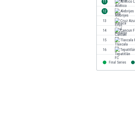
11
Atlético 
Finlandia
12
Alebrijes
Francja
Gabon
13
Cruz Azu
Gambia
14
Cancun 
Ghana
15
Tlaxcala
Gibraltar
Grecja
16
Tepatitlá
Gruzja
Gwatemala
Final Series
Haiti
Hiszpania
Holandia
Honduras
Hong Kong
Indie
Indonezja
Irak
Iran
Irlandia