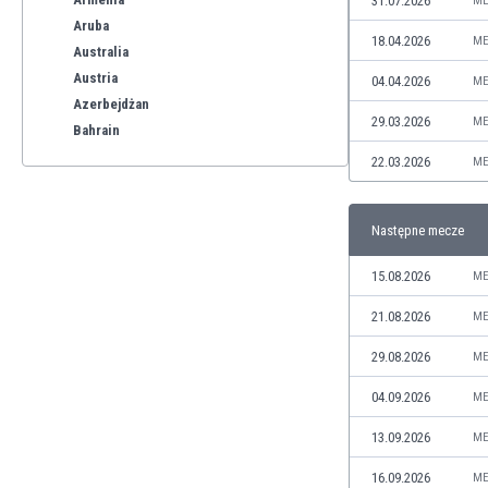
31.07.2026
ME
Aruba
18.04.2026
ME
Australia
Austria
04.04.2026
ME
Azerbejdżan
29.03.2026
ME
Bahrain
Bangladesz
22.03.2026
ME
Barbados
Belgia
Następne mecze
Benelux
Bermudy
15.08.2026
ME
Bhutan
Białoruś
21.08.2026
ME
Birma
29.08.2026
ME
Boliwia
Bonaire
04.09.2026
ME
Bośnia i Hercegowina
13.09.2026
ME
Botswana
Brazylia
16.09.2026
ME