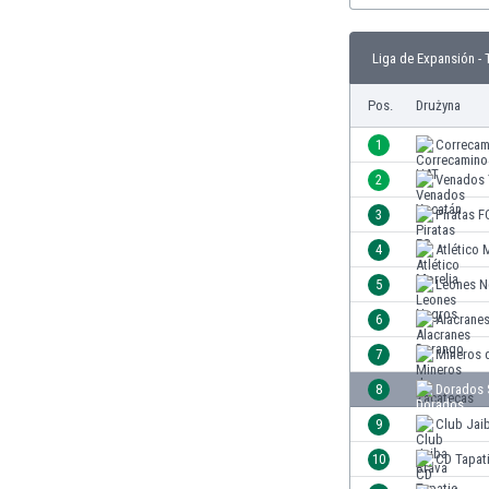
Brunei
Bułgaria
Liga de Expansión - 
Burkina Faso
Burundi
Pos.
Drużyna
Chile
Chiny
1
Correcam
Chorwacja
2
Venados 
Curaçao
3
Piratas F
Cypr
Czechy
4
Atlético 
Dania
5
Leones N
Dominikana
6
Alacrane
Egipt
Ekwador
7
Mineros 
Estonia
8
Dorados 
Eswatini
9
Club Jai
Etiopia
Fidżi
10
CD Tapat
Filipiny