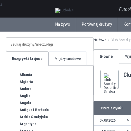
ΕλληνικάБългарски
Futbol
Na żywo
Porównaj drużyny
Kon
Na żywo
Club Social y
Główne
Wyn
Rozgrywki krajowe
Międzynarodowe
Clu
Albania
Algieria
Andora
Anglia
Angola
Ostatnie wyniki
Antigua i Barbuda
Arabia Saudyjska
07.08.2026
ME
Argentyna
Armenia