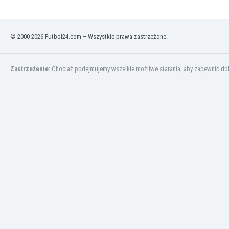
Kuwejt
Liban
Libia
© 2000-2026 Futbol24.com – Wszystkie prawa zastrzeżone.
Liechtenstein
Litwa
Luksemburg
Zastrzeżenie:
Chociaż podejmujemy wszelkie możliwe starania, aby zapewnić dokł
Łotwa
Macedonia Północna
Makau
Malawi
Malezja
Mali
Malta
Maroko
Martynika
Mauretania
Meksyk
Mołdawia
Mongolia