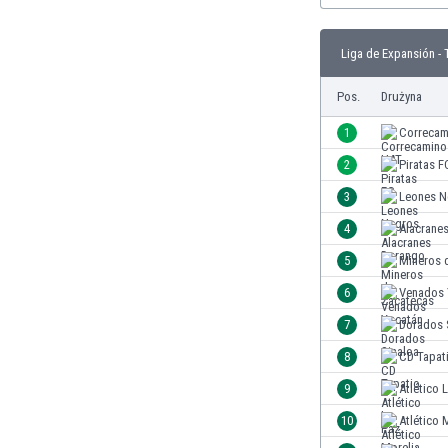
Brunei
Bułgaria
Liga de Expansión - 
Burkina Faso
Burundi
Pos.
Drużyna
Chile
Chiny
1
Correcam
Chorwacja
2
Piratas F
Curaçao
3
Leones N
Cypr
Czechy
4
Alacrane
Dania
5
Mineros 
Dominikana
6
Venados 
Egipt
Ekwador
7
Dorados 
Estonia
8
CD Tapat
Eswatini
9
Atlético 
Etiopia
Fidżi
10
Atlético 
Filipiny