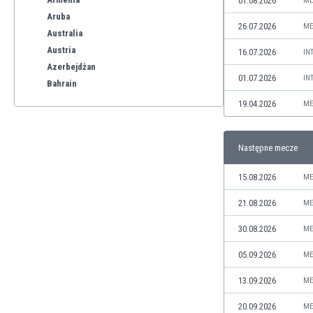
01.08.2026
ME
Aruba
26.07.2026
ME
Australia
Austria
16.07.2026
IN
Azerbejdżan
01.07.2026
IN
Bahrain
Bangladesz
19.04.2026
ME
Barbados
Belgia
Następne mecze
Benelux
Bermudy
15.08.2026
ME
Bhutan
Białoruś
21.08.2026
ME
Birma
30.08.2026
ME
Boliwia
Bonaire
05.09.2026
ME
Bośnia i Hercegowina
13.09.2026
ME
Botswana
Brazylia
20.09.2026
ME