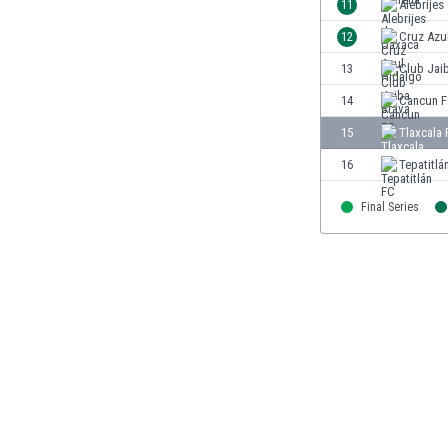
11
Alebrijes
Finlandia
12
Cruz Azu
Francja
Gabon
13
Club Jai
Gambia
14
Cancun 
Ghana
15
Tlaxcala
Gibraltar
Grecja
16
Tepatitlá
Gruzja
Gwatemala
Final Series
Haiti
Hiszpania
Holandia
Honduras
Hong Kong
Indie
Indonezja
Irak
Iran
Irlandia