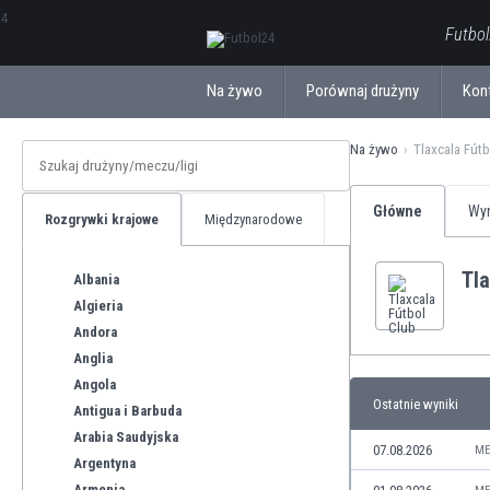
ΕλληνικάБългарски
Futbol
Na żywo
Porównaj drużyny
Kon
Na żywo
Tlaxcala Fút
Główne
Wyn
Rozgrywki krajowe
Międzynarodowe
Tla
Albania
Algieria
Andora
Anglia
Angola
Ostatnie wyniki
Antigua i Barbuda
Arabia Saudyjska
07.08.2026
ME
Argentyna
Armenia