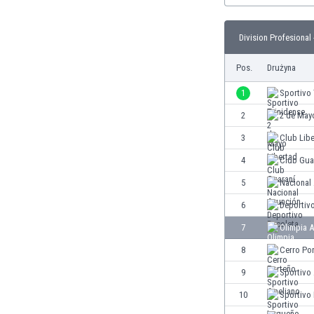
Brunei
Bułgaria
Division Profesional 
Burkina Faso
Burundi
Pos.
Drużyna
Chile
Chiny
1
Sportivo 
Chorwacja
2
2 de May
Curaçao
3
Club Lib
Cypr
Czechy
4
Club Gua
Dania
5
Nacional
Dominikana
6
Deportiv
Egipt
Ekwador
7
Olimpia 
Estonia
8
Cerro Po
Eswatini
9
Sportivo
Etiopia
Fidżi
10
Sportivo
Filipiny