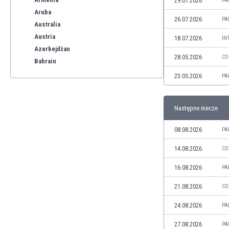
29.07.2026
PA
Aruba
26.07.2026
PA
Australia
Austria
18.07.2026
IN
Azerbejdżan
28.05.2026
CO
Bahrain
Bangladesz
23.05.2026
PA
Barbados
Belgia
Następne mecze
Benelux
Bermudy
08.08.2026
PA
Bhutan
Białoruś
14.08.2026
CO
Birma
16.08.2026
PA
Boliwia
Bonaire
21.08.2026
CO
Bośnia i Hercegowina
24.08.2026
PA
Botswana
Brazylia
27.08.2026
PA