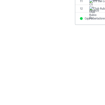
11
CS San L
Finlandia
12
Club Rub
Francja
Gabon
Copa Libertadore
Gambia
Ghana
Gibraltar
Grecja
Gruzja
Gwatemala
Haiti
Hiszpania
Holandia
Honduras
Hong Kong
Indie
Indonezja
Irak
Iran
Irlandia