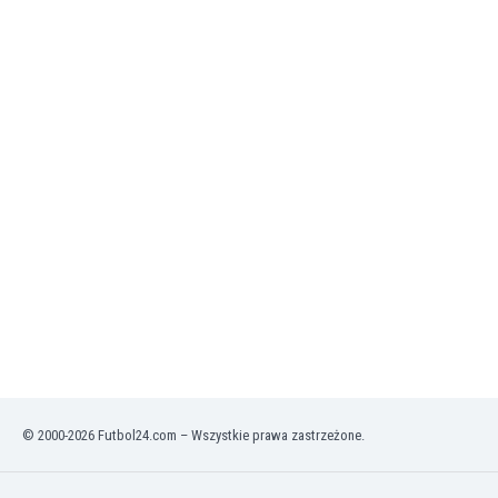
Irlandia Północna
Islandia
Izrael
Jamajka
Japonia
Jemen
Jordania
Kambodża
Kamerun
Kanada
Katar
Kazachstan
Kenia
Kirgistan
Kolumbia
Korea Południowa
© 2000-2026 Futbol24.com – Wszystkie prawa zastrzeżone.
Kosowo
Kostaryka