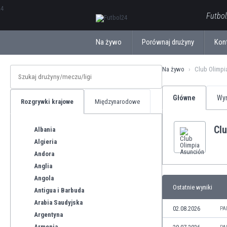
ΕλληνικάБългарски
Futbol
Na żywo
Porównaj drużyny
Kon
Na żywo
Club Olimpi
Główne
Wyn
Rozgrywki krajowe
Międzynarodowe
Cl
Albania
Algieria
Andora
Anglia
Angola
Ostatnie wyniki
Antigua i Barbuda
Arabia Saudyjska
02.08.2026
PA
Argentyna
Armenia