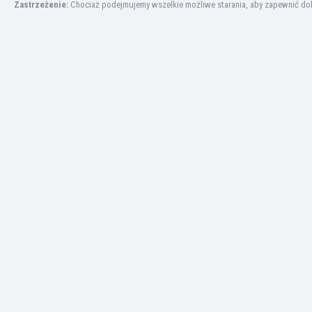
Zastrzeżenie:
Chociaż podejmujemy wszelkie możliwe starania, aby zapewnić dokł
Kuwejt
Liban
Libia
Liechtenstein
Litwa
Luksemburg
Łotwa
Macedonia Północna
Makau
Malawi
Malezja
Mali
Malta
Maroko
Martynika
Mauretania
Meksyk
Mołdawia
Mongolia