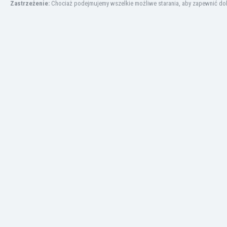
Zastrzeżenie:
Chociaż podejmujemy wszelkie możliwe starania, aby zapewnić dokł
Kuwejt
Liban
Libia
Liechtenstein
Litwa
Luksemburg
Łotwa
Macedonia Północna
Makau
Malawi
Malezja
Mali
Malta
Maroko
Martynika
Mauretania
Meksyk
Mołdawia
Mongolia