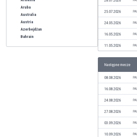
28.07.2026
PA
Aruba
25.07.2026
PA
Australia
Austria
24.05.2026
PA
Azerbejdżan
16.05.2026
PA
Bahrain
Bangladesz
11.05.2026
PA
Barbados
Belgia
Następne mecze
Benelux
Bermudy
08.08.2026
PA
Bhutan
Białoruś
16.08.2026
PA
Birma
24.08.2026
PA
Boliwia
Bonaire
27.08.2026
PA
Bośnia i Hercegowina
03.09.2026
PA
Botswana
Brazylia
10.09.2026
PA