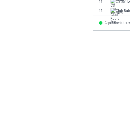
11
CS San L
Finlandia
12
Club Rub
Francja
Gabon
Copa Libertadore
Gambia
Ghana
Gibraltar
Grecja
Gruzja
Gwatemala
Haiti
Hiszpania
Holandia
Honduras
Hong Kong
Indie
Indonezja
Irak
Iran
Irlandia