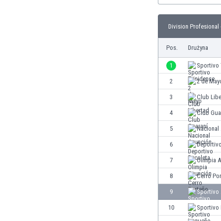
Brunei
Bułgaria
Division Profesional 
Burkina Faso
Burundi
Pos.
Drużyna
Chile
Chiny
1
Sportivo 
Chorwacja
2
2 de May
Curaçao
3
Club Lib
Cypr
Czechy
4
Club Gua
Dania
5
Nacional
Dominikana
6
Deportiv
Egipt
Ekwador
7
Olimpia 
Estonia
8
Cerro Po
Eswatini
9
Sportivo
Etiopia
Fidżi
10
Sportivo
Filipiny