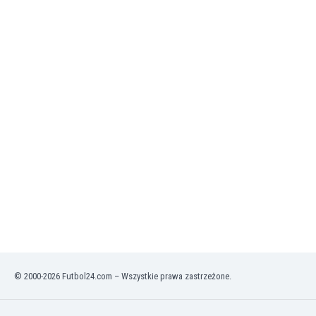
Irlandia Północna
Islandia
Izrael
Jamajka
Japonia
Jemen
Jordania
Kambodża
Kamerun
Kanada
Katar
Kazachstan
Kenia
Kirgistan
Kolumbia
Korea Południowa
© 2000-2026 Futbol24.com – Wszystkie prawa zastrzeżone.
Kosowo
Kostaryka