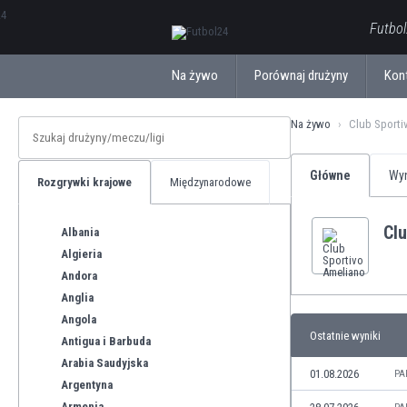
ΕλληνικάБългарски
Futbol
Na żywo
Porównaj drużyny
Kon
Na żywo
Club Sporti
Główne
Wyn
Rozgrywki krajowe
Międzynarodowe
Cl
Albania
Algieria
Andora
Anglia
Angola
Ostatnie wyniki
Antigua i Barbuda
Arabia Saudyjska
01.08.2026
PA
Argentyna
Armenia