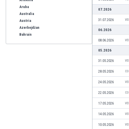
Aruba
07.2026
Australia
31.07.2026
VE
Austria
Azerbejdżan
06.2026
Bahrain
08.06.2026
VE
Bangladesz
Barbados
05.2026
Belgia
31.05.2026
VE
Benelux
Bermudy
28.05.2026
CO
Bhutan
24.05.2026
VE
Białoruś
Birma
22.05.2026
CO
Boliwia
17.05.2026
Bonaire
VE
Bośnia i Hercegowina
14.05.2026
VE
Botswana
Brazylia
10.05.2026
VE