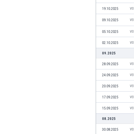
Kuwejt
19.10.2025
VE
Liban
Libia
09.10.2025
VE
Liechtenstein
Litwa
05.10.2025
VE
Luksemburg
02.10.2025
VE
Łotwa
Macedonia Północna
09.2025
Makau
28.09.2025
VE
Malawi
Malezja
24.09.2025
VE
Mali
20.09.2025
VE
Malta
Maroko
17.09.2025
VE
Martynika
15.09.2025
VE
Mauretania
Meksyk
08.2025
Mołdawia
30.08.2025
VE
Mongolia