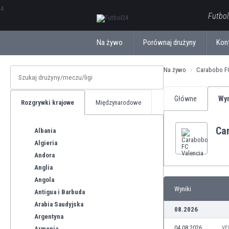
ΕλληνικάБългарски
Futbol
Na żywo
Porównaj drużyny
Kon
Na żywo
Carabobo FC
Główne
Wyn
Rozgrywki krajowe
Międzynarodowe
Ca
Albania
Algieria
Andora
Anglia
Angola
Wyniki
Antigua i Barbuda
Arabia Saudyjska
08.2026
Argentyna
04.08.2026
VE
Armenia