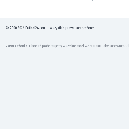
Montenegro
Mozambik
Namibia
Niemcy
© 2000-2026 Futbol24.com – Wszystkie prawa zastrzeżone.
Nigeria
Nikaragua
Norwegia
Zastrzeżenie:
Chociaż podejmujemy wszelkie możliwe starania, aby zapewnić dokł
Nowa Zelandia
Oman
Pakistan
Panama
Paragwaj
Peru
Polska
Portugalia
Republika Płd. Afryki
Rosja
Rumunia
Rwanda