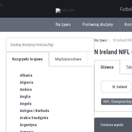
ΕλληνικάБългарски
Futbol
Na żywo
Porównaj drużyny
Kon
Na żywo
N Ireland N
N Ireland NIF
Rozgrywki krajowe
Międzynarodowe
Główne
Tab
Albania
Algieria
N. Ireland
Andora
Anglia
NIFL Championship
Angola
Antigua i Barbuda
Arabia Saudyjska
Argentyna
Ostatnie wyniki
Armenia