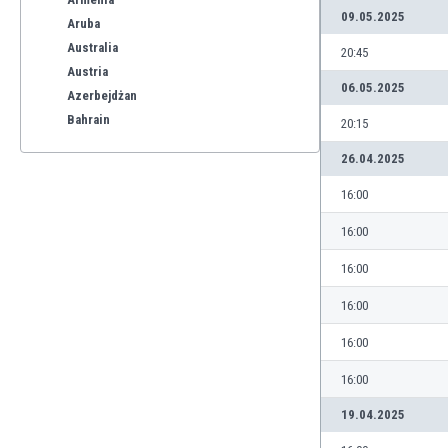
09.05.2025
Aruba
Australia
20:45
Austria
06.05.2025
Azerbejdżan
Bahrain
20:15
Bangladesz
26.04.2025
Barbados
Belgia
16:00
Benelux
16:00
Bermudy
Bhutan
16:00
Białoruś
16:00
Birma
Boliwia
16:00
Bonaire
16:00
Bośnia i Hercegowina
Botswana
19.04.2025
Brazylia