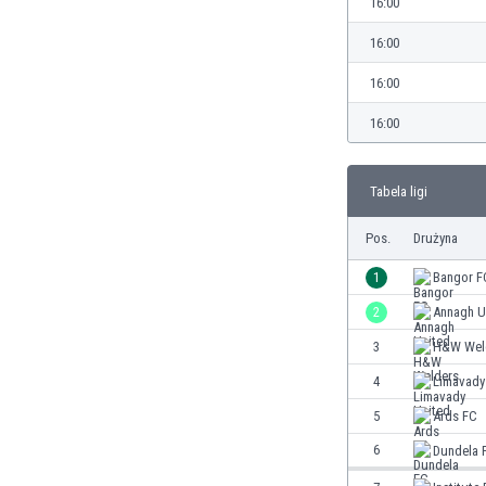
16:00
Brunei
Bułgaria
16:00
Burkina Faso
16:00
Burundi
Chile
16:00
Chiny
Chorwacja
Curaçao
Tabela ligi
Cypr
Pos.
Drużyna
Czechy
Dania
1
Bangor F
Dominikana
2
Annagh U
Egipt
Ekwador
3
H&W Wel
Estonia
4
Limavady
Eswatini
5
Ards FC
Etiopia
6
Fidżi
Dundela 
Filipiny