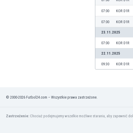
Brunei
Bułgaria
07:00
KOR D1R
Burkina Faso
07:00
KOR D1R
Burundi
Chile
23.11.2025
Chiny
07:00
KOR D1R
Chorwacja
Curaçao
22.11.2025
Cypr
09:30
KOR D1R
Czechy
Dania
Dominikana
Egipt
Ekwador
© 2000-2026 Futbol24.com – Wszystkie prawa zastrzeżone.
Estonia
Eswatini
Zastrzeżenie:
Chociaż podejmujemy wszelkie możliwe starania, aby zapewnić dokł
Etiopia
Fidżi
Filipiny