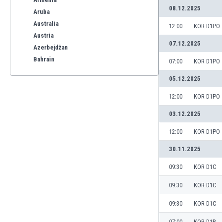
08.12.2025
Aruba
Australia
12:00
KOR D1PO
Austria
07.12.2025
Azerbejdżan
Bahrain
07:00
KOR D1PO
Bangladesz
05.12.2025
Barbados
Belgia
12:00
KOR D1PO
Benelux
03.12.2025
Bermudy
Bhutan
12:00
KOR D1PO
Białoruś
30.11.2025
Birma
Boliwia
09:30
KOR D1C
Bonaire
09:30
KOR D1C
Bośnia i Hercegowina
Botswana
09:30
KOR D1C
Brazylia
07:00
KOR D1R