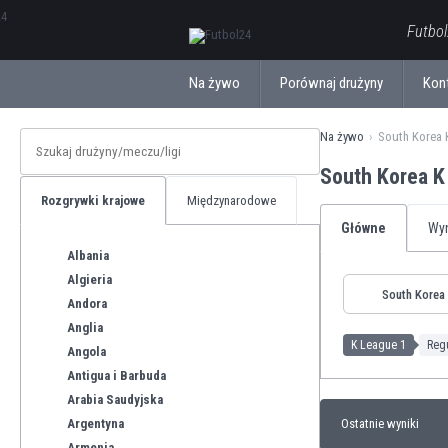
ΕλληνικάБългарски
Futbol
Na żywo
Porównaj drużyny
Kon
Na żywo
South Korea 
South Korea K
Rozgrywki krajowe
Międzynarodowe
Główne
Wyn
Albania
Algieria
South Korea
Andora
Anglia
K League 1
Reg
Angola
Antigua i Barbuda
Arabia Saudyjska
Argentyna
Ostatnie wyniki
Armenia