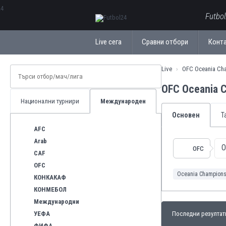
ΕλληνικάБългарски
Futbo
Live сега
Сравни отбори
Конт
Live
OFC Oceania Ch
OFC Oceania 
Национални турнири
Международен
Основен
Т
AFC
Arab
O
OFC
CAF
OFC
Oceania Champion
КОНКАКАФ
КОНМЕБОЛ
Международни
УЕФА
Последни резултат
ФИФА