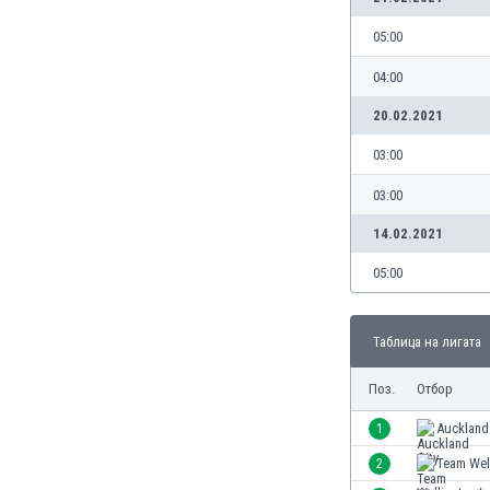
Бутан
България
05:00
Венецуела
04:00
Виетнам
Габон
20.02.2021
Гамбия
03:00
Гана
Гватемала
03:00
Германия
14.02.2021
Гибралтар
Грузия
05:00
Гърция
Дания
Таблица на лигата
Доминиканска република
Египет
Поз.
Отбор
Еквадор
Ел Салвадор
1
Auckland
Есватини
2
Team Wel
Естония