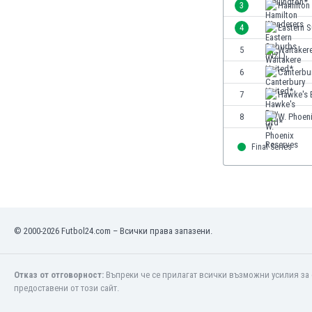
3
Hamilton
Етиопия
Замбия
4
Eastern 
Зимбабве
5
Waitaker
Израел
6
Canterbu
Индия
Индонезия
7
Hawke's 
Ирак
8
W. Phoen
Иран
Ирландия
Final Series
Исландия
Испания
Италия
Йемен
Йордания
© 2000-2026 Futbol24.com – Всички права запазени.
Казахстан
Камбоджа
Отказ от отговорност:
Въпреки че се прилагат всички възможни усилия за 
Камерун
предоставени от този сайт.
Канада
Катар