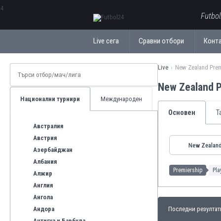
ΕλληνικάБългарски
Futbo
Live сега
Сравни отбори
Конт
Live
New Zealand Prem
New Zealand 
Национални турнири
Международен
Основен
Т
Австралия
Австрия
New Zealan
Азербайджан
Албания
Premiership
Pla
Алжир
Англия
Ангола
Андора
Последни резултат
Антигуа и Барбуда