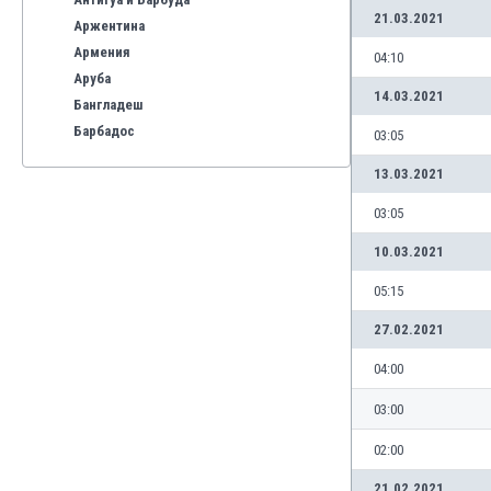
21.03.2021
Аржентина
Армения
04:10
Аруба
14.03.2021
Бангладеш
Барбадос
03:05
Бахрейн
13.03.2021
Беларус
Белгия
03:05
Бенілюкс
10.03.2021
Бермуда
Боливия
05:15
Бонер
27.02.2021
Босна и Херцеговина
Ботсвана
04:00
Бразилия
03:00
Бруней
Буркина Фасо
02:00
Бурунди
21.02.2021