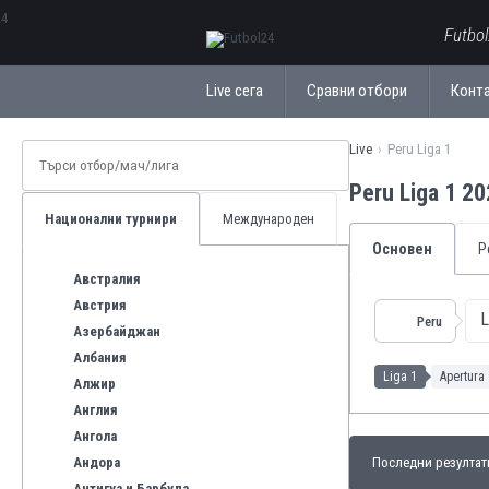
ΕλληνικάБългарски
Futbo
Live сега
Сравни отбори
Конт
Live
Peru Liga 1
Peru Liga 1 2
Национални турнири
Международен
Основен
Р
Австралия
Австрия
L
Peru
Азербайджан
Албания
Liga 1
Apertura
Алжир
Англия
Ангола
Андора
Последни резултат
Антигуа и Барбуда