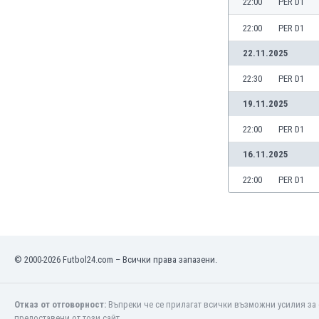
22:00
PER D1
Бутан
България
22:00
PER D1
Венецуела
22.11.2025
Виетнам
Габон
22:30
PER D1
Гамбия
19.11.2025
Гана
Гватемала
22:00
PER D1
Германия
16.11.2025
Гибралтар
Грузия
22:00
PER D1
Гърция
Дания
Доминиканска република
Египет
© 2000-2026 Futbol24.com – Всички права запазени.
Еквадор
Ел Салвадор
Есватини
Отказ от отговорност:
Въпреки че се прилагат всички възможни усилия за 
Естония
предоставени от този сайт.