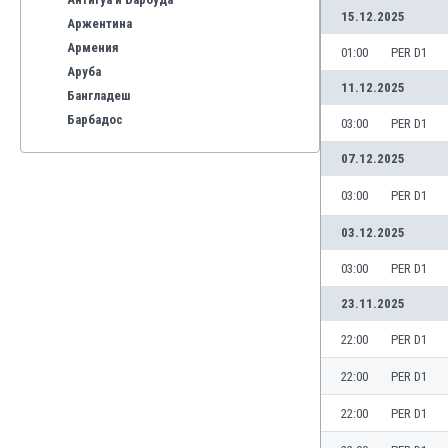
15.12.2025
Аржентина
Армения
01:00
PER D1
Аруба
11.12.2025
Бангладеш
Барбадос
03:00
PER D1
Бахрейн
07.12.2025
Беларус
Белгия
03:00
PER D1
Бенілюкс
03.12.2025
Бермуда
Боливия
03:00
PER D1
Бонер
23.11.2025
Босна и Херцеговина
Ботсвана
22:00
PER D1
Бразилия
22:00
PER D1
Бруней
Буркина Фасо
22:00
PER D1
Бурунди