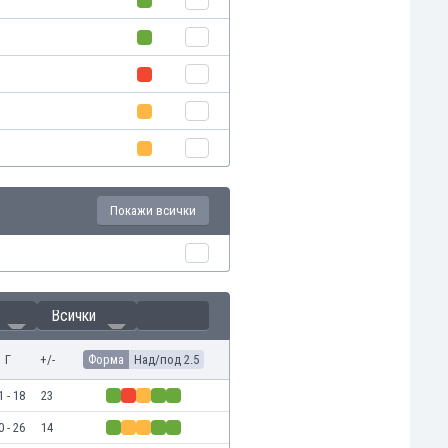
Покажи всички
Всички
Г
+/-
Форма
Над/под 2.5
1 - 18
23
0 - 26
14