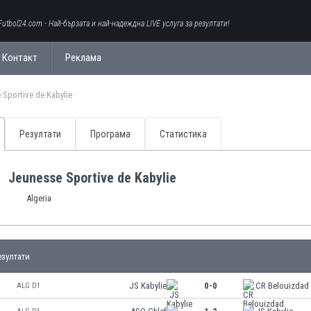
Futbol24.com - Най-бързата и най-надеждна LIVE услуга за резултати!
Контакт
Реклама
 Sportive de Kabylie
Резултати
Програма
Статистика
Jeunesse Sportive de Kabylie
Algeria
зултати
JS Kabylie
0-0
CR Belouizdad
ALG D1