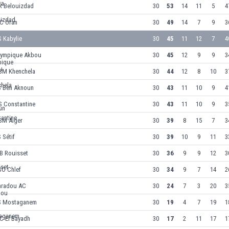
R Belouizdad
30
53
14
11
5
4
C Oran
30
49
14
7
9
3
 Kabylie
30
45
11
12
7
4
lympique Akbou
30
45
12
9
9
3
SM Khenchela
30
44
12
8
10
3
S Ben Aknoun
30
43
11
10
9
4
S Constantine
30
43
11
10
9
3
SM Alger
30
39
8
15
7
3
 Sétif
30
39
10
9
11
3
B Rouisset
30
36
9
9
12
3
SO Chlef
30
34
9
7
14
2
aradou AC
30
24
7
3
20
3
S Mostaganem
30
19
4
7
19
1
C El Bayadh
30
17
2
11
17
1