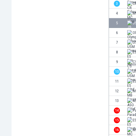
Бутан
3
C
България
4
M
Венецуела
5
JS
Виетнам
Габон
6
O
Гамбия
7
U
Гана
8
E
Гватемала
Германия
9
C
Гибралтар
10
U
Грузия
11
ES
Гърция
Дания
12
M
Доминиканска република
13
A
Египет
14
P
Еквадор
Ел Салвадор
15
E
Есватини
16
M
Естония