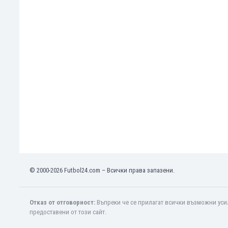
Кения
Кипър
Киргизстан
Китай
Китайско Тайпе
Колумбия
Косово
Коста Рика
Кот д'Ивоар
Кувейт
Кюрасао
Латвия
Либия
© 2000-2026 Futbol24.com – Всички права запазени.
Ливан
Литва
Лихтенщайн
Отказ от отговорност:
Въпреки че се прилагат всички възможни усил
Люксембург
предоставени от този сайт.
Мавритания