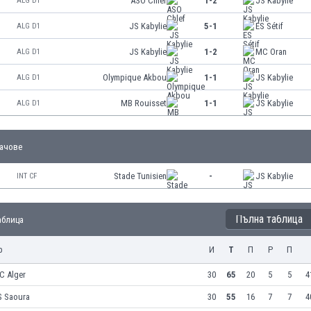
ASO Chlef
1-2
JS Kabylie
ALG D1
JS Kabylie
5-1
ES Sétif
ALG D1
JS Kabylie
1-2
MC Oran
ALG D1
Olympique Akbou
1-1
JS Kabylie
ALG D1
MB Rouisset
1-1
JS Kabylie
ALG D1
ачове
Stade Tunisien
-
JS Kabylie
INT CF
Пълна таблица
Таблица
р
И
Т
П
Р
П
C Alger
30
65
20
5
5
4
S Saoura
30
55
16
7
7
4