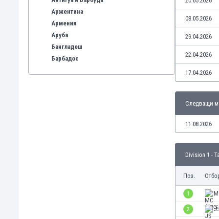
20.05.2026
Аржентина
08.05.2026
Армения
Аруба
29.04.2026
Бангладеш
22.04.2026
Барбадос
Бахрейн
17.04.2026
Беларус
Белгия
Следващи м
Бенілюкс
Бермуда
11.08.2026
Боливия
Бонер
Босна и Херцеговина
Division 1 - 
Ботсвана
Бразилия
Поз.
Отбо
Бруней
1
M
Буркина Фасо
2
J
Бурунди