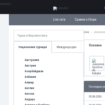
ΕλληνικάБългарски
Live сега
Сравни отбори
Live
Jeunesse
Основен
Национални турнири
Международен
Австралия
Австрия
Азербайджан
Албания
Алжир
Последни ре
Англия
Ангола
05.06.2026
Андора
Антигуа и Барбуда