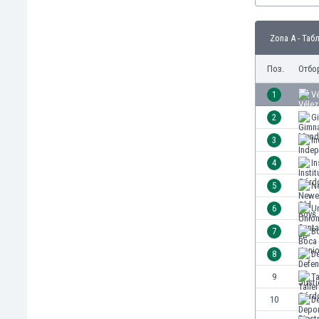
Бутан
България
Zona A - Таб
Венецуела
Виетнам
Поз.
Отбо
Габон
Гамбия
1
Vé
Гана
2
G
Гватемала
3
I
Германия
Гибралтар
4
In
Грузия
5
Ne
Гърция
6
Un
Дания
Доминиканска република
7
B
Египет
8
De
Еквадор
9
T
Ел Салвадор
Есватини
10
De
Естония