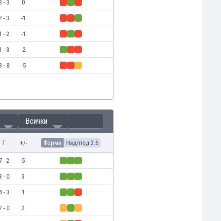
3 - 3
0
2 - 3
-1
1 - 2
-1
1 - 3
-2
3 - 8
-5
Всички
Г
+/-
Форма
Над/под 2.5
7 - 2
5
3 - 0
3
4 - 3
1
2 - 0
2