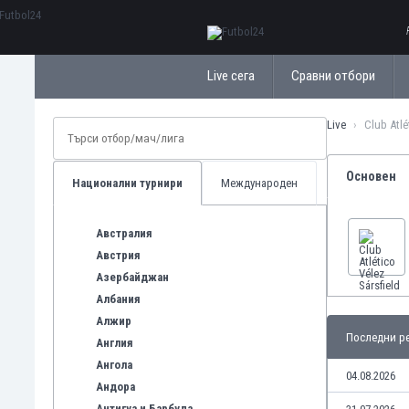
ΕλληνικάБългарски
Live сега
Сравни отбори
Live
Club Atlé
Основен
Национални турнири
Международен
Австралия
Австрия
Азербайджан
Албания
Алжир
Последни ре
Англия
Ангола
04.08.2026
Андора
Антигуа и Барбуда