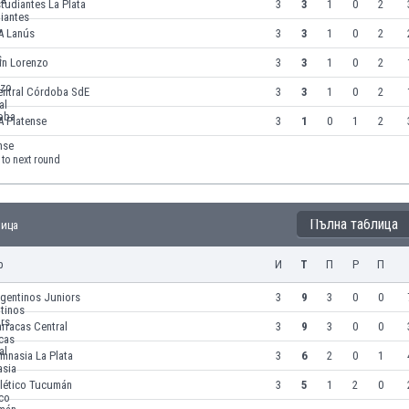
tudiantes La Plata
3
3
1
0
2
A Lanús
3
3
1
0
2
an Lorenzo
3
3
1
0
2
entral Córdoba SdE
3
3
1
0
2
A Platense
3
1
0
1
2
to next round
Пълна таблица
лица
р
И
Т
П
Р
П
gentinos Juniors
3
9
3
0
0
rracas Central
3
9
3
0
0
mnasia La Plata
3
6
2
0
1
tlético Tucumán
3
5
1
2
0