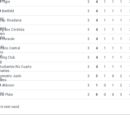
A Tigre
3
4
1
1
1
 Banfield
3
4
1
1
1
dep. Rivadavia
3
4
1
1
1
elgrano Córdoba
3
4
1
1
1
A Huracán
3
4
1
1
1
sario Central
3
4
1
1
1
acing Club
3
4
1
1
1
tudiantes Río Cuarto
3
4
1
1
1
armiento Junín
3
3
1
0
2
 Aldosivi
3
1
0
1
2
ver Plate
3
0
0
0
3
to next round