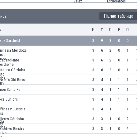
Пълна таблица
лица
р
И
Т
П
Р
П
lez Sársfield
3
9
3
0
0
imnasia Mendoza
3
6
2
0
1
ndependiente
3
6
2
0
1
stituto Córdoba
3
6
2
0
1
well's Old Boys
3
4
1
1
1
ión Santa Fe
3
4
1
1
1
oca Juniors
3
4
1
1
1
fensa y Justicia
3
4
1
1
1
alleres Córdoba
3
3
1
0
2
portivo Riestra
3
3
1
0
2