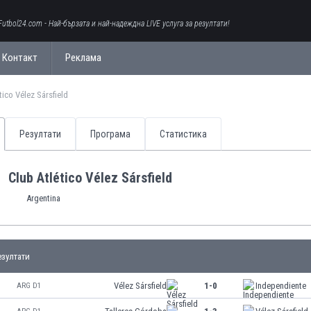
Futbol24.com - Най-бързата и най-надеждна LIVE услуга за резултати!
Контакт
Реклама
tico Vélez Sársfield
Резултати
Програма
Статистика
Club Atlético Vélez Sársfield
Argentina
зултати
Vélez Sársfield
1-0
Independiente
ARG D1