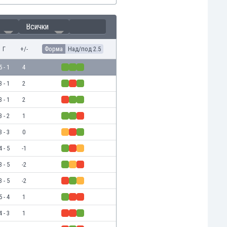
Всички
Г
+/-
Форма
Над/под 2.5
5 - 1
4
3 - 1
2
3 - 1
2
3 - 2
1
3 - 3
0
4 - 5
-1
3 - 5
-2
3 - 5
-2
5 - 4
1
4 - 3
1