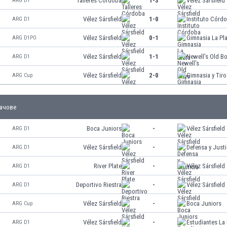
Talleres Córdoba
1-3
Vélez Sársfield
ARG D1
Vélez Sársfield
1-0
Instituto Córd
ARG D1
Vélez Sársfield
0-1
Gimnasia La Pl
ARG D1PO
Vélez Sársfield
1-1
Newell's Old B
ARG D1
Vélez Sársfield
2-0
Gimnasia y Tiro
ARG Cup
ачове
Boca Juniors
-
Vélez Sársfield
ARG D1
Vélez Sársfield
-
Defensa y Justi
ARG D1
River Plate
-
Vélez Sársfield
ARG D1
Deportivo Riestra
-
Vélez Sársfield
ARG D1
Vélez Sársfield
-
Boca Juniors
ARG Cup
Vélez Sársfield
-
Estudiantes La 
ARG D1