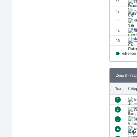
11
Es
Етиопия
12
C
Замбия
Зимбабве
13
S
Израел
14
C
Индия
15
C
Индонезия
Ирак
Advances 
Иран
Ирландия
Исландия
Zona B - Таб
Испания
Италия
Поз.
Отбо
Йемен
1
Ar
Йордания
Казахстан
2
Ba
Камбоджа
3
Gi
Камерун
4
A
Канада
Катар