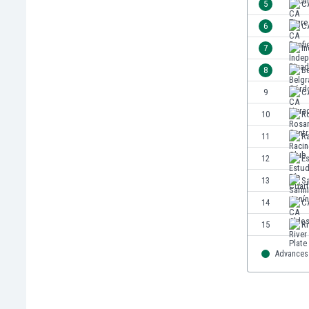
5
C
Кения
6
CA
Кипър
7
In
Киргизстан
Китай
8
B
Китайско Тайпе
9
C
Колумбия
10
Ro
Косово
Коста Рика
11
R
Кот д'Ивоар
12
Es
Кувейт
13
S
Кюрасао
Латвия
14
CA
Либия
15
Ri
Ливан
Литва
Advances 
Лихтенщайн
Люксембург
Мавритания