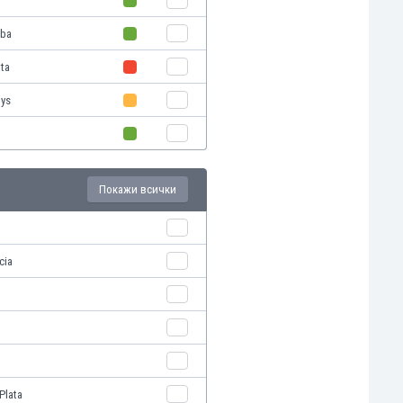
oba
ata
oys
Покажи всички
cia
Plata