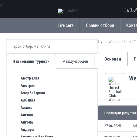
ΕλληνικάБългарски
Futbo
Live сега
Сравни отбори
Конт
Live
Western United F
Основен
Р
Национални турнири
Международен
We
Австралия
Австрия
Азербайджан
Албания
Алжир
Последни резултат
Англия
Ангола
27.04.2025
AU
Андора
Антигуа и Барбуда