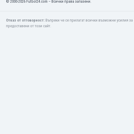
© 2000-2026 Futbol24.com – Всички права запазени.
Етиопия
Замбия
Зимбабве
Отказ от отговорност:
Въпреки че се прилагат всички възможни усилия за 
предоставени от този сайт.
Израел
Индия
Индонезия
Ирак
Иран
Ирландия
Исландия
Испания
Италия
Йемен
Йордания
Казахстан
Камбоджа
Камерун
Канада
Катар