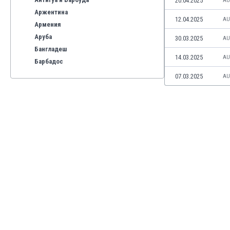
20.04.2025
AU
Аржентина
12.04.2025
AU
Армения
Аруба
30.03.2025
AU
Бангладеш
14.03.2025
AU
Барбадос
Бахрейн
07.03.2025
AU
Беларус
Белгия
Бенілюкс
Бермуда
Боливия
Бонер
Босна и Херцеговина
Ботсвана
Бразилия
Бруней
Буркина Фасо
Бурунди