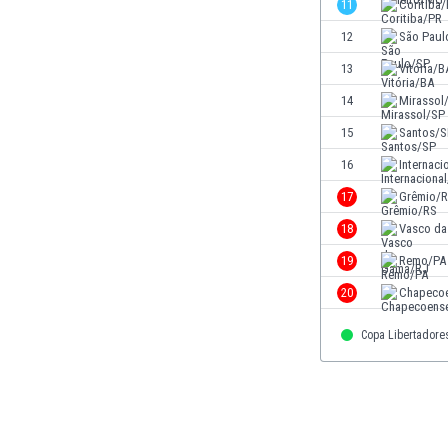
11
Coritiba
Етиопия
12
São Paul
Замбия
Зимбабве
13
Vitória/B
Израел
14
Mirassol
Индия
15
Santos/S
Индонезия
Ирак
16
Internaci
Иран
17
Grêmio/
Ирландия
18
Vasco d
Исландия
Испания
19
Remo/PA
Италия
20
Chapeco
Йемен
Йордания
Copa Libertadore
Казахстан
Камбоджа
Камерун
Канада
Катар