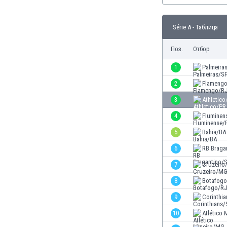
Бутан
България
Série A - Таблица
Венецуела
Виетнам
Поз.
Отбор
Габон
Гамбия
1
Palmeira
Гана
2
Flameng
Гватемала
3
Athletico
Германия
Гибралтар
4
Fluminen
Грузия
5
Bahia/BA
Гърция
6
RB Braga
Дания
Доминиканска република
7
Cruzeir
Египет
8
Botafog
Еквадор
9
Corinthi
Ел Салвадор
Есватини
10
Atlético
Естония