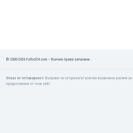
Макао
Малави
Малайзия
Мали
Малта
Мароко
Мартиника
Мексико
© 2000-2026 Futbol24.com – Всички права запазени.
Мианмар
Мозамбик
Молдова
Отказ от отговорност:
Въпреки че се прилагат всички възможни усилия за 
Монголия
предоставени от този сайт.
Намибия
Нигерия
Нидерландия
Никарагуа
Нова Зеландия
Норвегия
Обединени Арабски Емирства