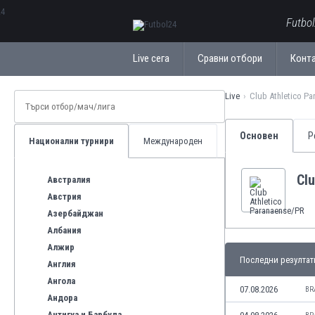
ΕλληνικάБългарски
Futbo
Live сега
Сравни отбори
Конт
Live
Club Athletico P
Основен
Р
Национални турнири
Международен
Cl
Австралия
Австрия
Азербайджан
Албания
Алжир
Последни резултат
Англия
Ангола
07.08.2026
BR
Андора
Антигуа и Барбуда