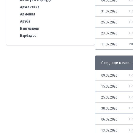
04.08.2026
BR
Аржентина
31.07.2026
BR
Армения
Аруба
25.07.2026
BR
Бангладеш
23.07.2026
BR
Барбадос
Бахрейн
11.07.2026
IN
Беларус
Белгия
Следващи мачове
Бенілюкс
Бермуда
09.08.2026
BR
Боливия
Бонер
15.08.2026
BR
Босна и Херцеговина
25.08.2026
BR
Ботсвана
Бразилия
30.08.2026
BR
Бруней
06.09.2026
BR
Буркина Фасо
Бурунди
13.09.2026
BR