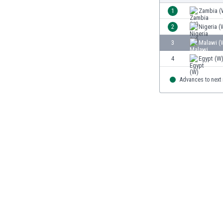
Бутан
1
Zambia (
България
2
Nigeria (
Венецуела
Виетнам
3
Malawi (
Габон
4
Egypt (W
Гамбия
Гана
Advances to next
Гватемала
Германия
Гибралтар
Грузия
Гърция
Дания
Доминиканска република
Египет
Еквадор
Ел Салвадор
Есватини
Естония