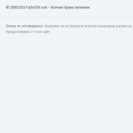
Кения
© 2000-2026 Futbol24.com – Всички права запазени.
Кипър
Киргизстан
Отказ от отговорност:
Въпреки че се прилагат всички възможни усилия за 
Китай
предоставени от този сайт.
Китайско Тайпе
Колумбия
Косово
Коста Рика
Кот д'Ивоар
Кувейт
Кюрасао
Латвия
Либия
Ливан
Литва
Лихтенщайн
Люксембург
Мавритания