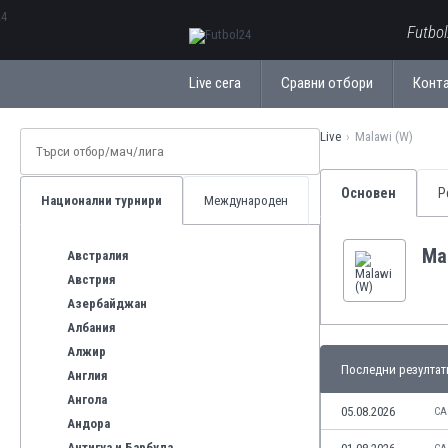
ΕλληνικάБългарски
Futbo
Live сега
Сравни отбори
Конт
Live
Malawi (W)
Основен
Р
Национални турнири
Международен
Ma
Австралия
Австрия
Азербайджан
Албания
Алжир
Последни резултат
Англия
Ангола
05.08.2026
CA
Андора
Антигуа и Барбуда