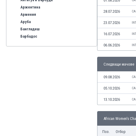
01.08.2026
CA
Аржентина
28.07.2026
CA
Армения
Аруба
23.07.2026
IN
Бангладеш
16.07.2026
IN
Барбадос
Бахрейн
06.06.2026
IN
Беларус
Белгия
Следващи мачове
Бенілюкс
Бермуда
09.08.2026
CA
Боливия
Бонер
05.10.2026
CA
Босна и Херцеговина
13.10.2026
CA
Ботсвана
Бразилия
Бруней
African Women's Cha
Буркина Фасо
Бурунди
Поз.
Отбор