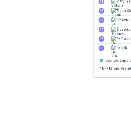
11
Viktoria 
Етиопия
12
Sigma O
Замбия
Зимбабве
13
SK Artis 
Израел
14
Slovacko
Индия
15
FK Pardu
Индонезия
Ирак
16
FK Zlin
Иран
Ирландия
Championship Gr
Исландия
* MFK Karviná was adm
Испания
Италия
Йемен
Йордания
Казахстан
Камбоджа
Камерун
Канада
Катар