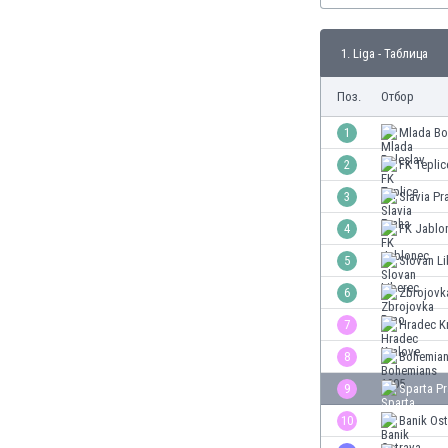
Бутан
България
1. Liga - Таблица
Венецуела
Виетнам
Поз.
Отбор
Габон
Гамбия
1
Mlada Bo
Гана
2
FK Teplic
Гватемала
3
Slavia Pr
Германия
Гибралтар
4
FK Jablo
Грузия
5
Slovan Li
Гърция
6
Zbrojovk
Дания
Доминиканска република
7
Hradec K
Египет
8
Bohemian
Еквадор
9
Sparta P
Ел Салвадор
Есватини
10
Banik Os
Естония