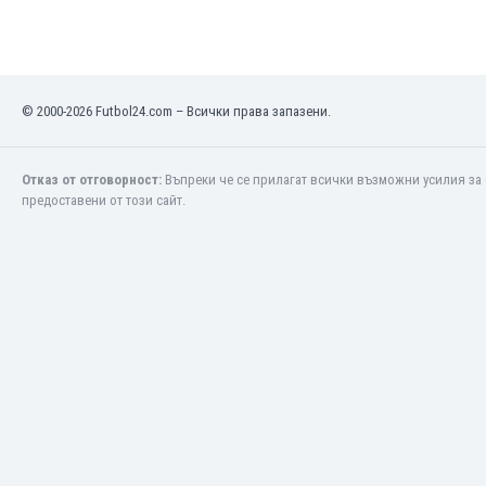
Макао
Малави
Малайзия
Мали
© 2000-2026 Futbol24.com – Всички права запазени.
Малта
Мароко
Мартиника
Отказ от отговорност:
Въпреки че се прилагат всички възможни усилия за 
Мексико
предоставени от този сайт.
Мианмар
Мозамбик
Молдова
Монголия
Намибия
Нигерия
Нидерландия
Никарагуа
Нова Зеландия
Норвегия
Обединени Арабски Емирства