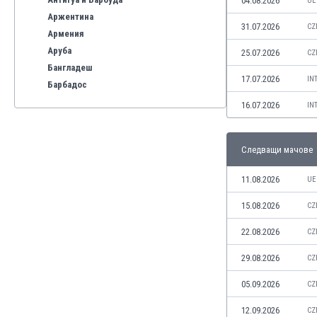
04.08.2026
UE
Аржентина
31.07.2026
CZ
Армения
Аруба
25.07.2026
CZ
Бангладеш
17.07.2026
IN
Барбадос
Бахрейн
16.07.2026
IN
Беларус
Белгия
Следващи мачове
Бенілюкс
Бермуда
11.08.2026
UE
Боливия
Бонер
15.08.2026
CZ
Босна и Херцеговина
22.08.2026
CZ
Ботсвана
Бразилия
29.08.2026
CZ
Бруней
05.09.2026
CZ
Буркина Фасо
Бурунди
12.09.2026
CZ