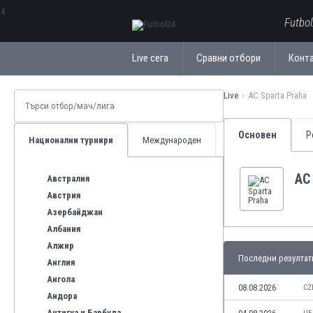
ΕλληνικάБългарски
Futbo
Live сега
Сравни отбори
Конт
Live
AC Sparta Praha
Основен
Р
Национални турнири
Международен
AC
Австралия
Австрия
Азербайджан
Албания
Алжир
Последни резултат
Англия
Ангола
08.08.2026
CZ
Андора
Антигуа и Барбуда