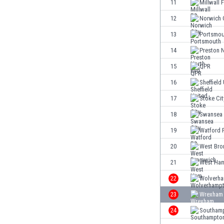
11
Millwall 
Етиопия
12
Norwich 
Замбия
Зимбабве
13
Portsmou
Израел
14
Preston 
Индия
15
QPR
Индонезия
Ирак
16
Sheffield
Иран
17
Stoke Cit
Ирландия
18
Swansea 
Исландия
Испания
19
Watford 
Италия
20
West Br
Йемен
21
West Ha
Йордания
Казахстан
22
Wolverh
Камбоджа
23
Wrexham
Камерун
24
Southam
Канада
Катар