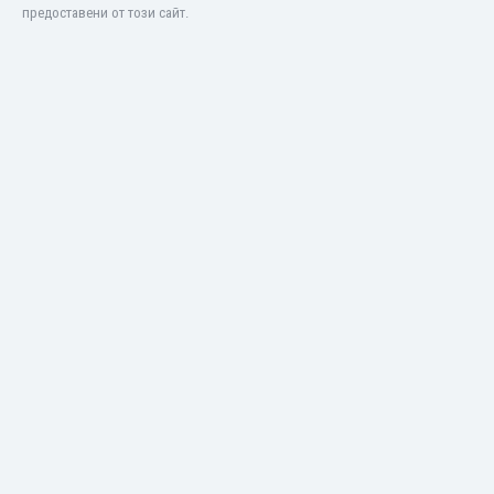
предоставени от този сайт.
Оман
Пакистан
Панама
Парагвай
Перу
Полша
Португалия
Република Южна Африка
Руанда
Румъния
Русия
Сан Марино
Саудитска Арабия
Северна Ирландия
Северна Македония
Сейнт Китс и Невис
Сенегал
Сиера Леоне
Сингапур