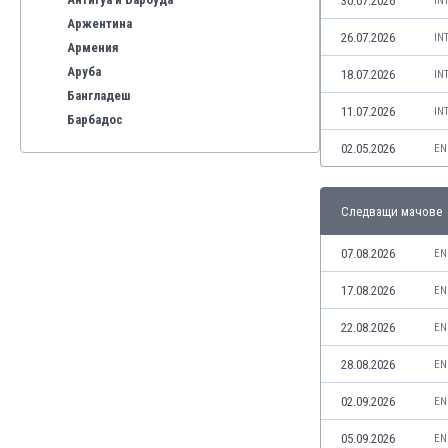
30.07.2026
IN
Аржентина
26.07.2026
IN
Армения
Аруба
18.07.2026
IN
Бангладеш
11.07.2026
IN
Барбадос
Бахрейн
02.05.2026
EN
Беларус
Белгия
Следващи мачове
Бенілюкс
Бермуда
07.08.2026
EN
Боливия
Бонер
17.08.2026
EN
Босна и Херцеговина
22.08.2026
EN
Ботсвана
Бразилия
28.08.2026
EN
Бруней
02.09.2026
EN
Буркина Фасо
Бурунди
05.09.2026
EN