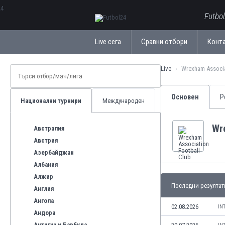
ΕλληνικάБългарски
Futbo
Live сега
Сравни отбори
Конт
Live
Wrexham Associa
Основен
Р
Национални турнири
Международен
Wr
Австралия
Австрия
Азербайджан
Албания
Алжир
Последни резултат
Англия
Ангола
02.08.2026
IN
Андора
Антигуа и Барбуда