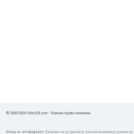
Макао
Малави
Малайзия
Мали
Малта
Мароко
Мартиника
Мексико
Мианмар
Мозамбик
Молдова
Монголия
Намибия
Нигерия
Нидерландия
Никарагуа
© 2000-2026 Futbol24.com – Всички права запазени.
Нова Зеландия
Норвегия
Обединени Арабски Емирства
Отказ от отговорност:
Въпреки че се прилагат всички възможни усилия за 