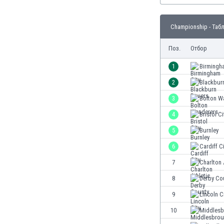
Бутан
България
Championship - Таб
Венецуела
Виетнам
Поз.
Отбор
Габон
Гамбия
1
Birmingh
Гана
2
Blackbur
Гватемала
3
Bolton W
Германия
Гибралтар
4
Bristol Ci
Грузия
5
Burnley
Гърция
6
Cardiff C
Дания
Доминиканска република
7
Charlton 
Египет
8
Derby Co
Еквадор
9
Lincoln C
Ел Салвадор
Есватини
10
Middles
Естония