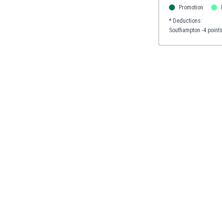
Promotion
Кения
* Deductions:
Кипър
Southampton -4 point
Киргизстан
Китай
Китайско Тайпе
Колумбия
Косово
Коста Рика
Кот д'Ивоар
Кувейт
Кюрасао
Латвия
Либия
Ливан
Литва
Лихтенщайн
Люксембург
Мавритания