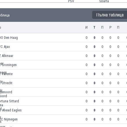
Пълна таблица
Таблица
р
И
Т
П
Р
П
DO Den Haag
0
0
0
0
0
FC Ajax
0
0
0
0
0
Z Alkmaar
0
0
0
0
0
C Groningen
0
0
0
0
0
C Twente
0
0
0
0
0
 Utrecht
0
0
0
0
0
eyenoord
0
0
0
0
0
rtuna Sittard
0
0
0
0
0
o Ahead Eagles
0
0
0
0
0
EC Nijmegen
0
0
0
0
0