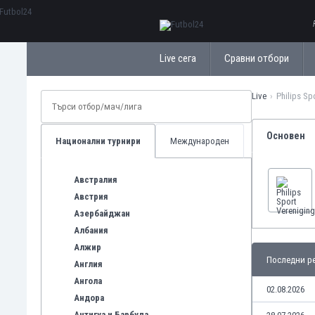
ΕλληνικάБългарски
Live сега
Сравни отбори
Live
Philips Sp
Основен
Национални турнири
Международен
Австралия
Австрия
Азербайджан
Албания
Алжир
Последни ре
Англия
Ангола
02.08.2026
Андора
Антигуа и Барбуда