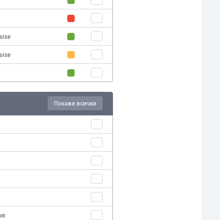
loise
loise
Покажи всички
am