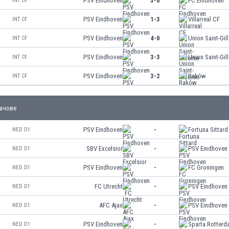
PSV Eindhoven
3-0
FC Eindhoven
INT CF
PSV Eindhoven
1-3
Villarreal CF
INT CF
PSV Eindhoven
4-0
Union Saint-Gil
INT CF
PSV Eindhoven
3-3
Union Saint-Gil
INT CF
PSV Eindhoven
3-2
Raków
INT CF
ачове
PSV Eindhoven
-
Fortuna Sittard
NED D1
SBV Excelsior
-
PSV Eindhoven
NED D1
PSV Eindhoven
-
FC Groningen
NED D1
FC Utrecht
-
PSV Eindhoven
NED D1
AFC Ajax
-
PSV Eindhoven
NED D1
PSV Eindhoven
-
Sparta Rotterd
NED D1