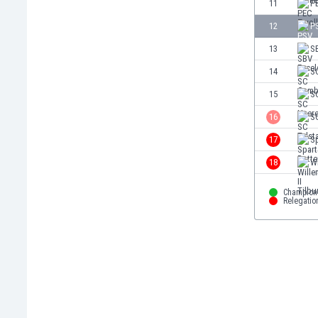
11
P
Етиопия
12
P
Замбия
Зимбабве
13
SB
Израел
14
S
Индия
15
S
Индонезия
Ирак
16
SC
Иран
17
S
Ирландия
18
Wi
Исландия
Испания
Champion
Италия
Relegatio
Йемен
Йордания
Казахстан
Камбоджа
Камерун
Канада
Катар