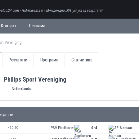
Futbol24.com - Най-бързата и най-надеждна LIVE услуга за резултати!
Контакт
Реклама
ort Vereniging
Резултати
Програма
Статистика
Philips Sport Vereniging
Netherlands
зултати
PSV Eindhoven
0-4
AZ Alkmaar
NED SC