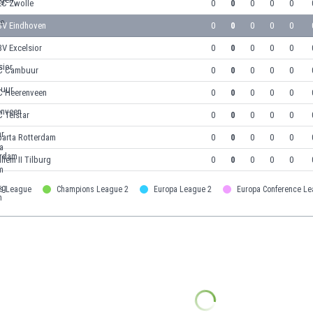
EC Zwolle
0
0
0
0
0
SV Eindhoven
0
0
0
0
0
V Excelsior
0
0
0
0
0
C Cambuur
0
0
0
0
0
C Heerenveen
0
0
0
0
0
 Telstar
0
0
0
0
0
parta Rotterdam
0
0
0
0
0
llem II Tilburg
0
0
0
0
0
s League
Champions League 2
Europa League 2
Europa Conference L
n