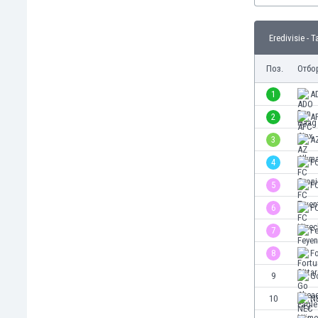
Бутан
България
Eredivisie - 
Венецуела
Виетнам
Поз.
Отбо
Габон
Гамбия
1
A
Гана
2
A
Гватемала
3
A
Германия
Гибралтар
4
F
Грузия
5
F
Гърция
6
FC
Дания
Доминиканска република
7
F
Египет
8
Fo
Еквадор
9
G
Ел Салвадор
Есватини
10
N
Естония