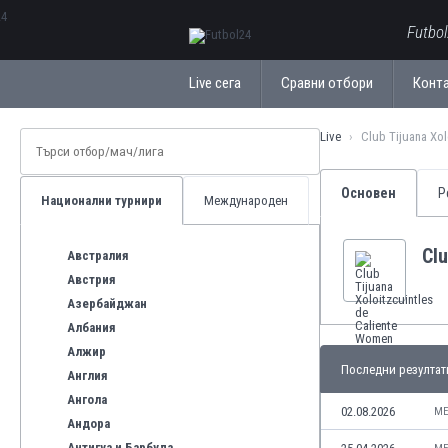
ΕλληνικάБългарски
Futbo
Live сега
Сравни отбори
Конт
Live
Club Tijuana Xol
Основен
Р
Национални турнири
Международен
Clu
Австралия
Австрия
Азербайджан
Албания
Алжир
Последни резултат
Англия
Ангола
02.08.2026
ME
Андора
Антигуа и Барбуда