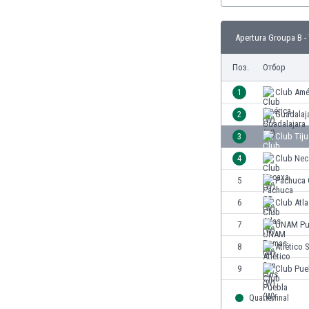
Етиопия
Замбия
Apertura Groupa B -
Зимбабве
Израел
Поз.
Отбор
Индия
1
Club Amé
Индонезия
Ирак
2
Guadalaj
Иран
3
Club Tiju
Ирландия
4
Club Nec
Исландия
Испания
5
Pachuca 
Италия
6
Club Atla
Йемен
7
UNAM Pu
Йордания
Казахстан
8
Atlético 
Камбоджа
9
Club Pue
Камерун
Канада
Quarterfinal
Катар