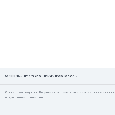
Макао
Малави
Малайзия
Мали
Малта
Мароко
Мартиника
Мексико
Мианмар
Мозамбик
Молдова
Монголия
Намибия
© 2000-2026 Futbol24.com – Всички права запазени.
Нигерия
Нидерландия
Отказ от отговорност:
Въпреки че се прилагат всички възможни усилия за 
Никарагуа
предоставени от този сайт.
Нова Зеландия
Норвегия
Обединени Арабски Емирства