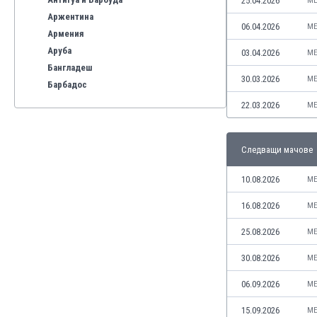
25.04.2026
ME
Аржентина
06.04.2026
ME
Армения
Аруба
03.04.2026
ME
Бангладеш
30.03.2026
ME
Барбадос
Бахрейн
22.03.2026
ME
Беларус
Белгия
Следващи мачове
Бенілюкс
Бермуда
10.08.2026
ME
Боливия
Бонер
16.08.2026
ME
Босна и Херцеговина
25.08.2026
ME
Ботсвана
Бразилия
30.08.2026
ME
Бруней
06.09.2026
ME
Буркина Фасо
Бурунди
15.09.2026
ME