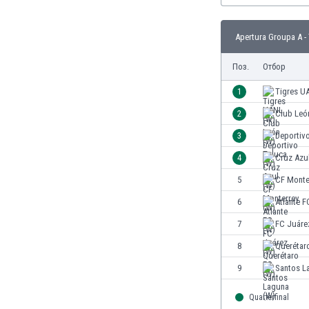
Бутан
България
Apertura Groupa A -
Венецуела
Виетнам
Поз.
Отбор
Габон
Гамбия
1
Tigres U
Гана
2
Club Leó
Гватемала
3
Deportiv
Германия
Гибралтар
4
Cruz Azu
Грузия
5
CF Monte
Гърция
6
Atlante F
Дания
Доминиканска република
7
FC Juáre
Египет
8
Querétar
Еквадор
9
Santos L
Ел Салвадор
Есватини
Quarterfinal
Естония