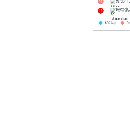
11
Sardor T
Етиопия
12
FC Istara
Замбия
Зимбабве
AFC Cup
Re
Израел
Индия
Индонезия
Ирак
Иран
Ирландия
Исландия
Испания
Италия
Йемен
Йордания
Казахстан
Камбоджа
Камерун
Канада
Катар