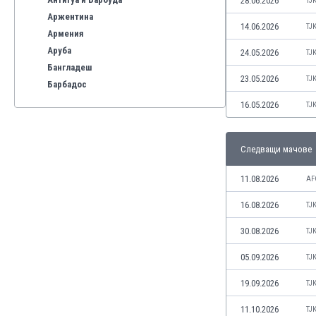
28.06.2026
TJ
Аржентина
14.06.2026
TJ
Армения
Аруба
24.05.2026
TJ
Бангладеш
23.05.2026
TJ
Барбадос
Бахрейн
16.05.2026
TJ
Беларус
Белгия
Следващи мачове
Бенілюкс
Бермуда
11.08.2026
AF
Боливия
Бонер
16.08.2026
TJ
Босна и Херцеговина
30.08.2026
TJ
Ботсвана
Бразилия
05.09.2026
TJ
Бруней
19.09.2026
TJ
Буркина Фасо
Бурунди
11.10.2026
TJ