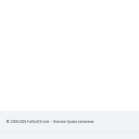
Кения
Кипър
Киргизстан
Китай
Китайско Тайпе
Колумбия
Косово
Коста Рика
Кот д'Ивоар
Кувейт
Кюрасао
Латвия
Либия
Ливан
Литва
Лихтенщайн
© 2000-2026 Futbol24.com – Всички права запазени.
Люксембург
Мавритания