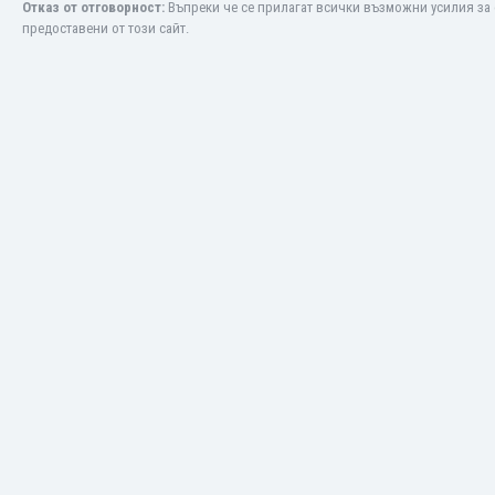
Отказ от отговорност:
Въпреки че се прилагат всички възможни усилия за 
Макао
предоставени от този сайт.
Малави
Малайзия
Мали
Малта
Мароко
Мартиника
Мексико
Мианмар
Мозамбик
Молдова
Монголия
Намибия
Нигерия
Нидерландия
Никарагуа
Нова Зеландия
Норвегия
Обединени Арабски Емирства