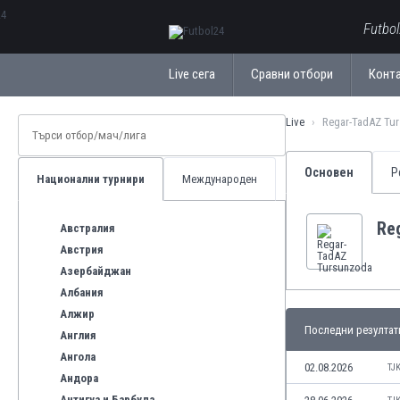
ΕλληνικάБългарски
Futbo
Live сега
Сравни отбори
Конт
Live
Regar-TadAZ Tu
Основен
Р
Национални турнири
Международен
Re
Австралия
Австрия
Азербайджан
Албания
Алжир
Последни резултат
Англия
Ангола
02.08.2026
TJ
Андора
Антигуа и Барбуда