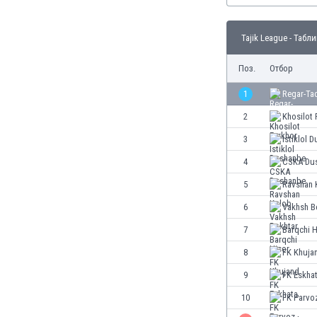
Бутан
България
Tajik League - Табл
Венецуела
Виетнам
Поз.
Отбор
Габон
Гамбия
1
Regar-Ta
Гана
2
Khosilot 
Гватемала
3
Istiklol 
Германия
Гибралтар
4
CSKA Du
Грузия
5
Ravshan 
Гърция
6
Vakhsh B
Дания
Доминиканска република
7
Barqchi H
Египет
8
FK Khuja
Еквадор
9
FK Eskha
Ел Салвадор
Есватини
10
FK Parvo
Естония