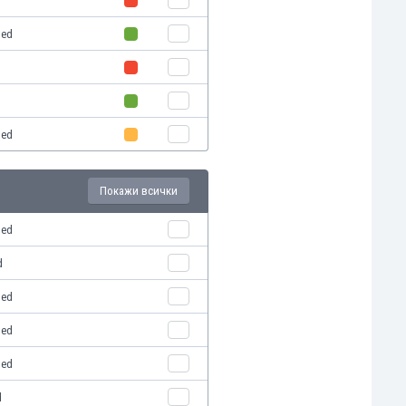
ted
ted
Покажи всички
ted
d
ted
ted
ted
d