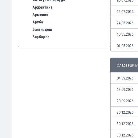
26.07.2026
Аржентина
12.07.2026
Армения
Аруба
24.05.2026
Бангладеш
10.05.2026
Барбадос
Бахрейн
01.05.2026
Беларус
Белгия
Следващи м
Бенілюкс
Бермуда
04.09.2026
Боливия
Бонер
12.09.2026
Босна и Херцеговина
20.09.2026
Ботсвана
Бразилия
30.12.2026
Бруней
30.12.2026
Буркина Фасо
Бурунди
30.12.2026