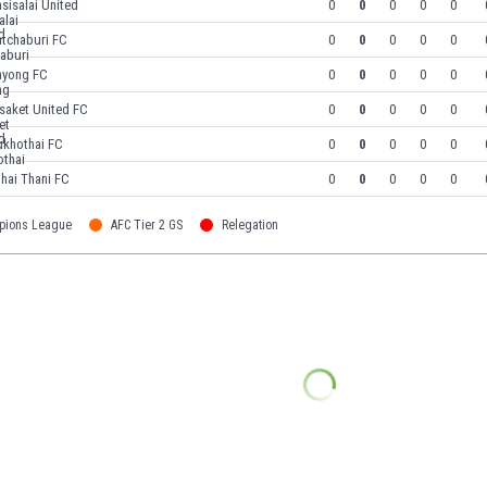
sisalai United
0
0
0
0
0
atchaburi FC
0
0
0
0
0
ayong FC
0
0
0
0
0
saket United FC
0
0
0
0
0
ukhothai FC
0
0
0
0
0
hai Thani FC
0
0
0
0
0
pions League
AFC Tier 2 GS
Relegation