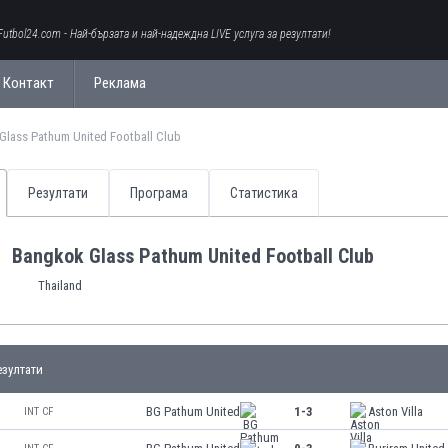
Futbol24.com - Най-бързата и най-надеждна LIVE услуга за резултати!
Контакт
Реклама
Glass Pathum United Football Club
Резултати
Програма
Статистика
Bangkok Glass Pathum United Football Club
Thailand
зултати
BG Pathum United
1-3
Aston Villa
INT CF