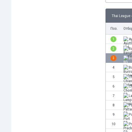
Бутан
България
Thai League 
Венецуела
Виетнам
Поз.
Отбо
Габон
Гамбия
1
A
Гана
2
B
Гватемала
3
B
Германия
Гибралтар
4
Bu
Грузия
5
Ch
Гърция
6
C
Дания
Доминиканска република
7
L
Египет
8
Pa
Еквадор
9
P
Ел Салвадор
Есватини
10
P
Естония