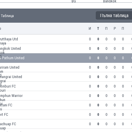
Пълна таблица
- Таблица
р
И
Т
П
Р
П
yutthaya Utd
0
0
0
0
0
angkok United
0
0
0
0
0
G Pathum United
0
0
0
0
0
riram United
0
0
0
0
0
iangrai United
0
0
0
0
0
honburi FC
0
0
0
0
0
amphun Warrior
0
0
0
0
0
ttani FC
0
0
0
0
0
ort FC
0
0
0
0
0
rachuap FC
0
0
0
0
0