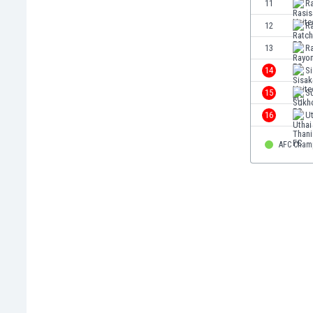
11
Ra
Етиопия
12
R
Замбия
Зимбабве
13
R
Израел
14
Si
Индия
15
S
Индонезия
Ирак
16
Ut
Иран
Ирландия
AFC Cham
Исландия
Испания
Италия
Йемен
Йордания
Казахстан
Камбоджа
Камерун
Канада
Катар