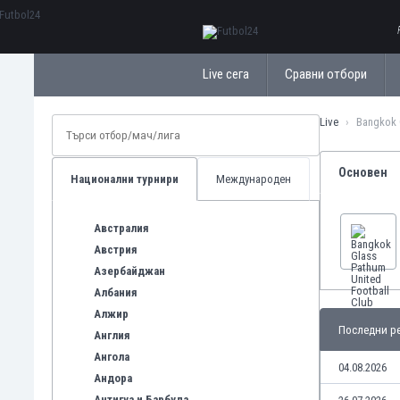
ΕλληνικάБългарски
Live сега
Сравни отбори
Live
Bangkok 
Основен
Национални турнири
Международен
Австралия
Австрия
Азербайджан
Албания
Алжир
Последни ре
Англия
Ангола
04.08.2026
Андора
Антигуа и Барбуда