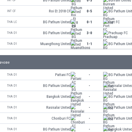
BG Pathum United
0-3
Buriram United
INT CF
Roi Et 2018 CF
0-5
BG Pathum Uni
INT CF
BG Pathum United
0-1
Port FC
THA LC
BG Pathum United
3-0
Prachuap FC
THA D1
Muangthong United
1-1
BG Pathum Uni
THA D1
ачове
Pattani FC
-
BG Pathum Uni
THA D1
BG Pathum United
-
Rasisalai Unite
THA D1
Bangkok United
-
BG Pathum Uni
THA D1
Rasisalai United
-
BG Pathum Uni
THA D1
Chonburi FC
-
BG Pathum Uni
THA D1
BG Pathum United
-
Bangkok Unite
THA D1