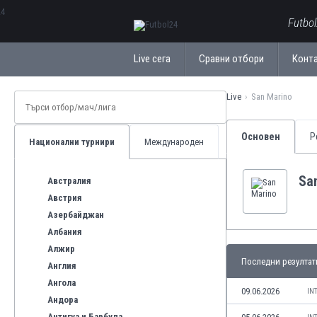
ΕλληνικάБългарски
Futbo
Live сега
Сравни отбори
Конт
Live
San Marino
Основен
Р
Национални турнири
Международен
Sa
Австралия
Австрия
Азербайджан
Албания
Алжир
Последни резултат
Англия
Ангола
09.06.2026
IN
Андора
Антигуа и Барбуда