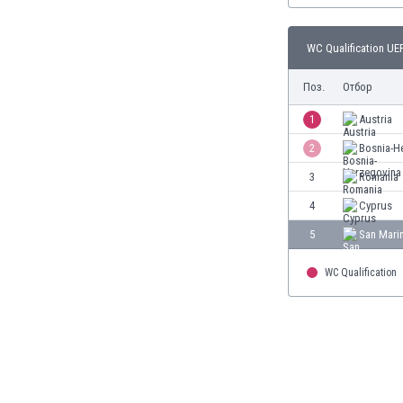
Бутан
България
WC Qualification UE
Венецуела
Виетнам
Поз.
Отбор
Габон
Гамбия
1
Austria
Гана
2
Bosnia-H
Гватемала
3
Romania
Германия
Гибралтар
4
Cyprus
Грузия
5
San Mari
Гърция
Дания
WC Qualification
Доминиканска република
Египет
Еквадор
Ел Салвадор
Есватини
Естония