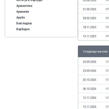
05.06.2026
IN
Аржентина
31.03.2026
IN
Армения
Аруба
28.03.2026
IN
Бангладеш
18.11.2025
FI
Барбадос
Бахрейн
13.11.2025
IN
Беларус
Белгия
Следващи мачове
Бенілюкс
Бермуда
26.09.2026
UE
Боливия
Бонер
29.09.2026
UE
Босна и Херцеговина
03.10.2026
UE
Ботсвана
Бразилия
06.10.2026
UE
Бруней
12.11.2026
UE
Буркина Фасо
Бурунди
15.11.2026
UE