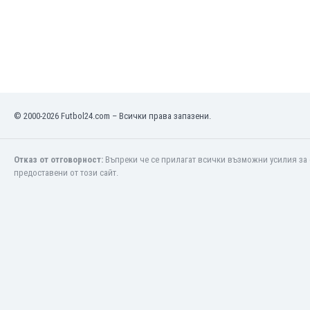
Кения
Кипър
Киргизстан
Китай
Китайско Тайпе
Колумбия
© 2000-2026 Futbol24.com – Всички права запазени.
Косово
Коста Рика
Кот д'Ивоар
Отказ от отговорност:
Въпреки че се прилагат всички възможни усилия за 
Кувейт
предоставени от този сайт.
Кюрасао
Латвия
Либия
Ливан
Литва
Лихтенщайн
Люксембург
Мавритания