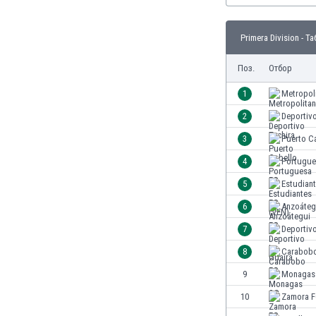
Бутан
България
Primera Division - Т
Венецуела
Виетнам
Поз.
Отбор
Габон
Гамбия
1
Metropol
Гана
2
Deportivo
Гватемала
3
Puerto C
Германия
Гибралтар
4
Portugue
Грузия
5
Estudian
Гърция
6
Anzoáteg
Дания
Доминиканска република
7
Deportivo
Египет
8
Carabob
Еквадор
9
Monagas
Ел Салвадор
Есватини
10
Zamora 
Естония