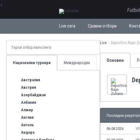
ΕλληνικάБългарски
Futbo
Live сега
Сравни отбори
Конт
Live
Deportivo Rayo Z
Основен
Р
Национални турнири
Международен
Dep
Австралия
Австрия
Азербайджан
Албания
Алжир
Последни резултат
Англия
Ангола
06.08.2026
VE
Андора
Антигуа и Барбуда