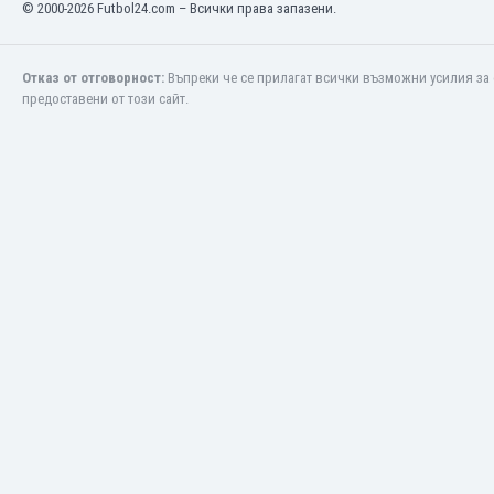
© 2000-2026 Futbol24.com – Всички права запазени.
Макао
Малави
Малайзия
Отказ от отговорност:
Въпреки че се прилагат всички възможни усилия за 
Мали
предоставени от този сайт.
Малта
Мароко
Мартиника
Мексико
Мианмар
Мозамбик
Молдова
Монголия
Намибия
Нигерия
Нидерландия
Никарагуа
Нова Зеландия
Норвегия
Обединени Арабски Емирства