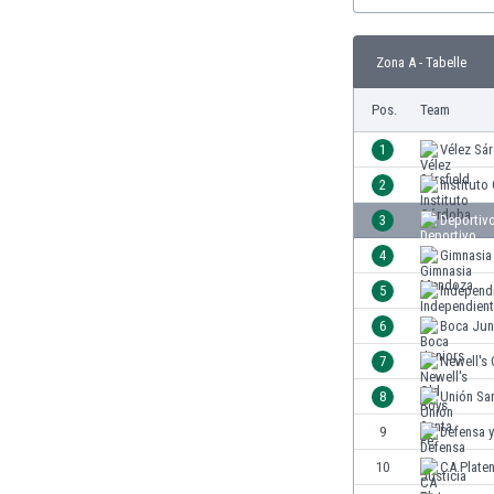
Burundi
Chile
China
Zona A - Tabelle
Costa Rica
Pos.
Team
Curaçao
Dänemark
1
Vélez Sár
Deutschland
2
Institut
Dominikanische Republik
Ekuador
3
Deportivo
El Salvador
4
Gimnasia
Elfenbeinküste
5
Independ
England
Estland
6
Boca Jun
Eswatini
7
Newell's 
Färöer
8
Unión Sa
Fiji
Finnland
9
Defensa y
Frankreich
10
CA Plate
Gabun