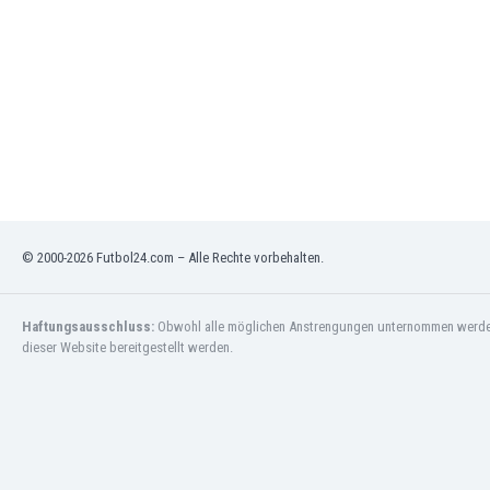
Nordirland
Nordmazedonien
Norwegen
Oman
Österreich
Pakistan
Panama
Paraguay
Peru
Philippinen
© 2000-2026 Futbol24.com – Alle Rechte vorbehalten.
Polen
Portugal
Haftungsausschluss:
Obwohl alle möglichen Anstrengungen unternommen werden, 
Republik Irland
dieser Website bereitgestellt werden.
Ruanda
Rumänien
Russland
San Marino
Saudi-Arabien
Schottland