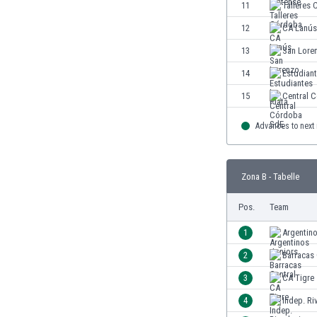
11
Talleres
Gambia
Georgien
12
CA Lanús
Ghana
13
San Lore
Gibraltar
14
Estudiant
Griechenland
Guatemala
15
Central 
Haiti
Advances to next
Honduras
Hong Kong
Indien
Zona B - Tabelle
Indonesien
Irak
Pos.
Team
Iran
Island
1
Argentin
Israel
2
Barracas 
Italien
3
CA Tigre
Jamaika
Japan
4
Indep. Ri
Jemen