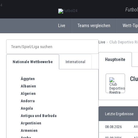
ΕλληνικάБългарски
Futbol
Live
Teams vergleichen
Wett-Ti
Live
Club Deportivo Ri
Hauptseite
Nationale Wettbewerbe
International
Clu
Ägypten
Albanien
Algerien
Andorra
Angola
Letzte Ergebnisse
Antigua und Barbuda
Argentinien
08.08.2026
AR
Armenien
Aruba