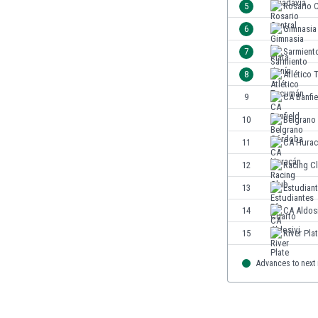
5
Rosario C
Jordanien
6
Gimnasia 
Kambodscha
Kamerun
7
Sarmient
Kanada
8
Atlético
Kasachstan
9
CA Banfie
Katar
Kenia
10
Belgrano
Kirgisistan
11
CA Hurac
Kolumbien
12
Racing C
Kosovo
Kroatien
13
Estudian
Kuwait
14
CA Aldos
Lettland
15
River Pla
Libanon
Libyen
Advances to next
Liechtenstein
Litauen
Luxemburg