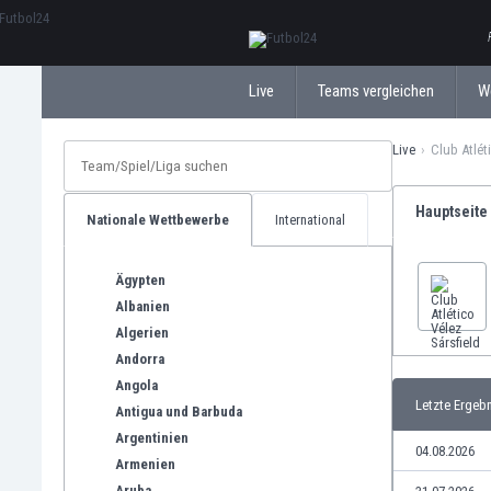
ΕλληνικάБългарски
Live
Teams vergleichen
W
Live
Club Atlét
Hauptseite
Nationale Wettbewerbe
International
Ägypten
Albanien
Algerien
Andorra
Angola
Letzte Ergeb
Antigua und Barbuda
Argentinien
04.08.2026
Armenien
Aruba