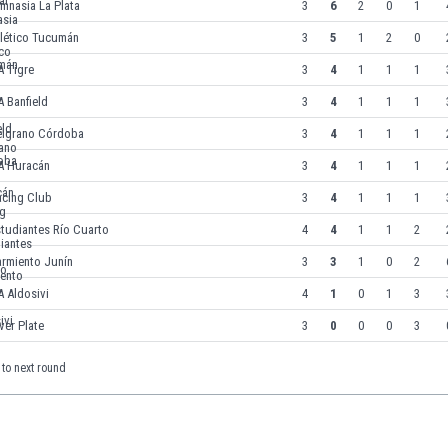
mnasia La Plata
3
6
2
0
1
tlético Tucumán
3
5
1
2
0
A Tigre
3
4
1
1
1
 Banfield
3
4
1
1
1
elgrano Córdoba
3
4
1
1
1
A Huracán
3
4
1
1
1
acing Club
3
4
1
1
1
tudiantes Río Cuarto
4
4
1
1
2
armiento Junín
3
3
1
0
2
 Aldosivi
4
1
0
1
3
ver Plate
3
0
0
0
3
to next round