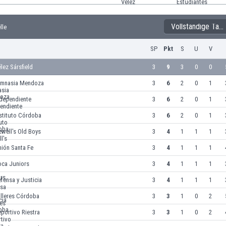
Vollständige Tabelle
lle
SP
Pkt
S
U
V
lez Sársfield
3
9
3
0
0
imnasia Mendoza
3
6
2
0
1
ndependiente
3
6
2
0
1
stituto Córdoba
3
6
2
0
1
well's Old Boys
3
4
1
1
1
ión Santa Fe
3
4
1
1
1
oca Juniors
3
4
1
1
1
fensa y Justicia
3
4
1
1
1
alleres Córdoba
3
3
1
0
2
portivo Riestra
3
3
1
0
2