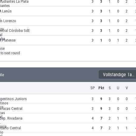
tudiantes La Plata
3
3
1
0
2
A Lanús
3
3
1
0
2
an Lorenzo
3
3
1
0
2
entral Córdoba SdE
3
3
1
0
2
A Platense
3
1
0
1
2
to next round
Vollständige Tabelle
lle
SP
Pkt
S
U
V
gentinos Juniors
3
9
3
0
0
rracas Central
3
9
3
0
0
dep. Rivadavia
4
7
2
1
1
sario Central
4
7
2
1
1