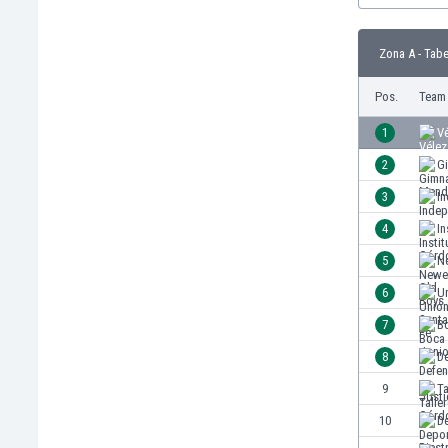
Burundi
Chile
Zona A - Tabe
China
Costa Rica
Pos.
Team
Curaçao
Dänemark
1
Vé
Deutschland
2
G
Dominikanische Republik
3
I
Ekuador
El Salvador
4
In
Elfenbeinküste
5
Ne
England
6
Un
Estland
Eswatini
7
B
Färöer
8
De
Fiji
9
T
Finnland
Frankreich
10
De
Gabun