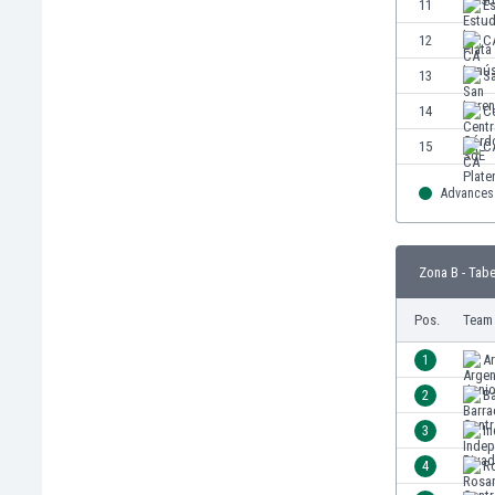
11
Es
Gambia
12
C
Georgien
Ghana
13
S
Gibraltar
14
C
Griechenland
15
C
Guatemala
Haiti
Advances 
Honduras
Hong Kong
Indien
Zona B - Tabe
Indonesien
Irak
Pos.
Team
Iran
1
Ar
Island
Israel
2
Ba
Italien
3
In
Jamaika
4
Ro
Japan
Jemen