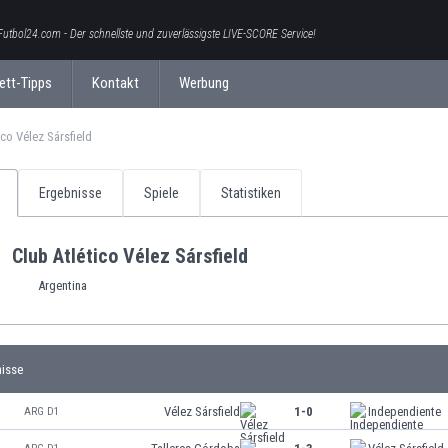
Futbol24.com - Der schnellste und zuverlässigste LIVE-SCORE Service!
ett-Tipps
Kontakt
Werbung
ico Vélez Sársfield
Ergebnisse
Spiele
Statistiken
Club Atlético Vélez Sársfield
Argentina
nisse
Vélez Sársfield
1-0
Independiente
ARG D1