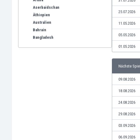
31.07.2026
Aserbaidschan
25.07.2026
Äthiopien
Australien
11.05.2026
Bahrain
05.05.2026
Bangladesh
Barbados
01.05.2026
Belgien
Benelux
Nächste Spie
Bermuda-Inseln
Bhutan
09.08.2026
Bolivien
Bonaire
18.08.2026
Bosnien und Herzegowina
24.08.2026
Botswana
Brasilien
29.08.2026
Brunei
03.09.2026
Bulgarien
Burkina Faso
06.09.2026