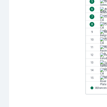
5
Gi
Jordanien
6
A
Kambodscha
7
C
Kamerun
Kanada
8
CA
Kasachstan
9
B
Katar
10
C
Kenia
Kirgisistan
11
R
Kolumbien
12
Es
Kosovo
13
S
Kroatien
Kuwait
14
CA
Lettland
15
Ri
Libanon
Libyen
Advances 
Liechtenstein
Litauen
Luxemburg