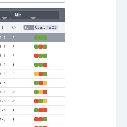
Alle
T
+/-
Form
Über/unter 2,5
5 - 1
4
3 - 1
2
3 - 1
2
3 - 2
1
3 - 3
0
4 - 5
-1
3 - 5
-2
3 - 5
-2
5 - 4
1
4 - 3
1