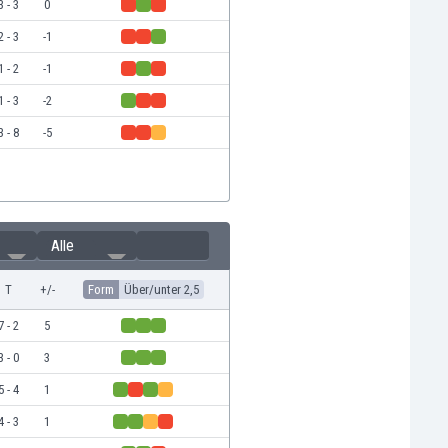
3 - 3
0
2 - 3
-1
1 - 2
-1
1 - 3
-2
3 - 8
-5
Alle
T
+/-
Form
Über/unter 2,5
7 - 2
5
3 - 0
3
5 - 4
1
4 - 3
1