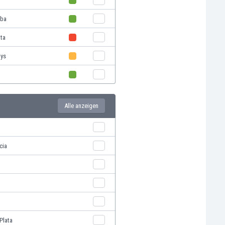
oba
ata
oys
Alle anzeigen
cia
Plata