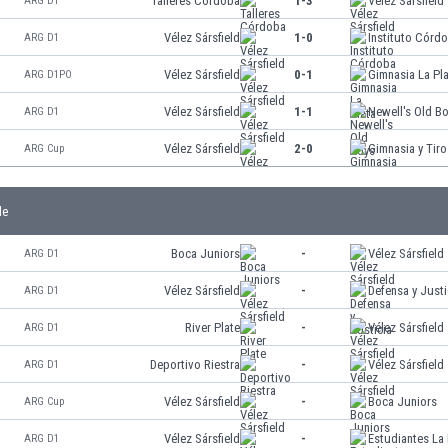
Talleres Córdoba
1-3
Vélez Sársfield
ARG D1
Vélez Sársfield
1-0
Instituto Córd
ARG D1
Vélez Sársfield
0-1
Gimnasia La Pl
ARG D1PO
Vélez Sársfield
1-1
Newell's Old B
ARG D1
Vélez Sársfield
2-0
Gimnasia y Tiro
ARG Cup
le
Boca Juniors
-
Vélez Sársfield
ARG D1
Vélez Sársfield
-
Defensa y Justi
ARG D1
River Plate
-
Vélez Sársfield
ARG D1
Deportivo Riestra
-
Vélez Sársfield
ARG D1
Vélez Sársfield
-
Boca Juniors
ARG Cup
Vélez Sársfield
-
Estudiantes La 
ARG D1