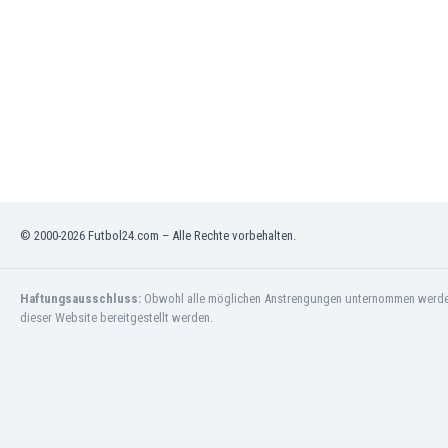
Nordirland
Nordmazedonien
Norwegen
Oman
Österreich
Pakistan
Panama
Paraguay
Peru
Philippinen
© 2000-2026 Futbol24.com – Alle Rechte vorbehalten.
Polen
Portugal
Haftungsausschluss:
Obwohl alle möglichen Anstrengungen unternommen werden, 
Republik Irland
dieser Website bereitgestellt werden.
Ruanda
Rumänien
Russland
San Marino
Saudi-Arabien
Schottland