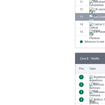
11
Estudiant
Gambia
Georgien
12
CA Lanús
Ghana
13
San Lore
Gibraltar
14
Central 
Griechenland
Guatemala
15
CA Plate
Haiti
Advances to next
Honduras
Hong Kong
Indien
Zona B - Tabelle
Indonesien
Irak
Pos.
Team
Iran
Island
1
Argentin
Israel
2
Barracas 
Italien
3
Gimnasia 
Jamaika
Japan
4
Atlético
Jemen