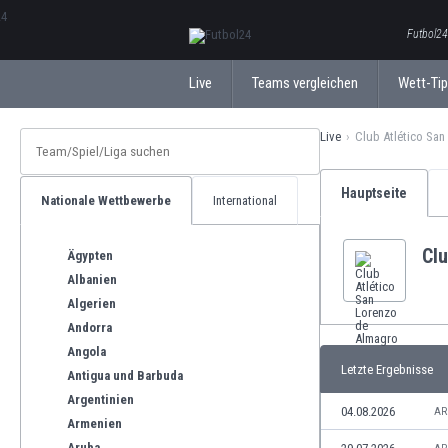
ΕλληνικάБългарски
Futbol24
Live
Teams vergleichen
Wett-Ti
Live
Club Atlético Sa
Hauptseite
Nationale Wettbewerbe
International
Cl
Ägypten
Albanien
Algerien
Andorra
Angola
Letzte Ergebnisse
Antigua und Barbuda
Argentinien
04.08.2026
AR
Armenien
Aruba