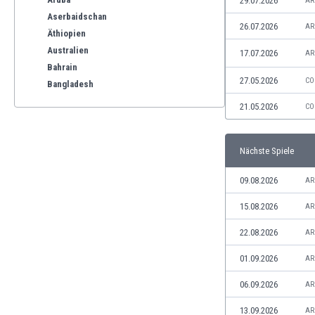
29.07.2026
AR
Aserbaidschan
26.07.2026
AR
Äthiopien
Australien
17.07.2026
AR
Bahrain
27.05.2026
CO
Bangladesh
Barbados
21.05.2026
CO
Belgien
Benelux
Nächste Spiele
Bermuda-Inseln
Bhutan
09.08.2026
AR
Bolivien
Bonaire
15.08.2026
AR
Bosnien und Herzegowina
22.08.2026
AR
Botswana
Brasilien
01.09.2026
AR
Brunei
06.09.2026
AR
Bulgarien
Burkina Faso
13.09.2026
AR