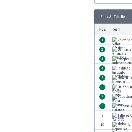
Burundi
Chile
China
Zona A - Tabelle
Costa Rica
Pos.
Team
Curaçao
Dänemark
1
Vélez Sár
Deutschland
2
Gimnasia
Dominikanische Republik
Ekuador
3
Independ
El Salvador
4
Institut
Elfenbeinküste
5
Newell's 
England
Estland
6
Unión Sa
Eswatini
7
Boca Jun
Färöer
8
Defensa y
Fiji
Finnland
9
Talleres
Frankreich
10
Deportivo
Gabun