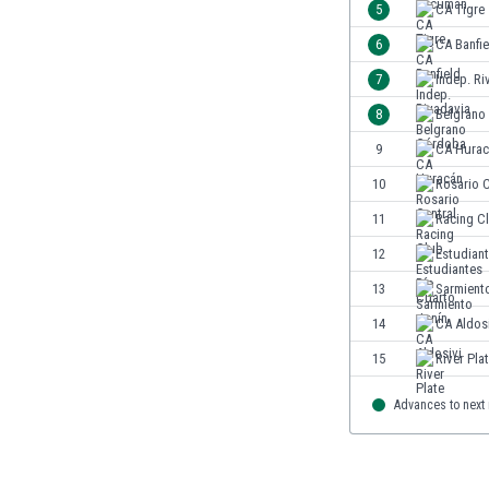
5
CA Tigre
Jordanien
6
CA Banfie
Kambodscha
Kamerun
7
Indep. Ri
Kanada
8
Belgrano
Kasachstan
9
CA Hurac
Katar
Kenia
10
Rosario C
Kirgisistan
11
Racing C
Kolumbien
12
Estudian
Kosovo
Kroatien
13
Sarmient
Kuwait
14
CA Aldos
Lettland
15
River Pla
Libanon
Libyen
Advances to next
Liechtenstein
Litauen
Luxemburg