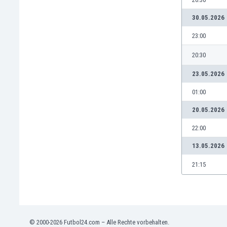
Burundi
Chile
30.05.2026
China
23:00
Costa Rica
Curaçao
20:30
Dänemark
23.05.2026
Deutschland
Dominikanische Republik
01:00
Ekuador
20.05.2026
El Salvador
Elfenbeinküste
22:00
England
13.05.2026
Estland
Eswatini
21:15
Färöer
Fiji
Finnland
Frankreich
© 2000-2026 Futbol24.com – Alle Rechte vorbehalten.
Gabun