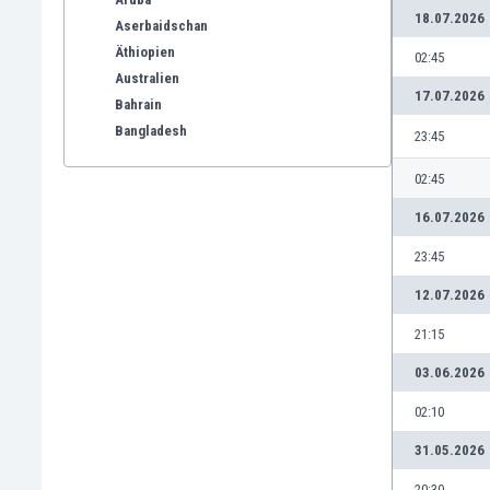
18.07.2026
Aserbaidschan
Äthiopien
02:45
Australien
17.07.2026
Bahrain
Bangladesh
23:45
Barbados
02:45
Belgien
Benelux
16.07.2026
Bermuda-Inseln
23:45
Bhutan
Bolivien
12.07.2026
Bonaire
21:15
Bosnien und Herzegowina
Botswana
03.06.2026
Brasilien
02:10
Brunei
Bulgarien
31.05.2026
Burkina Faso
20:30