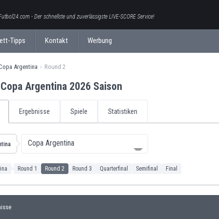
Futbol24.com - Der schnellste und zuverlässigste LIVE-SCORE Service!
ett-Tipps
Kontakt
Werbung
Copa Argentina
Round 2
 Copa Argentina 2026 Saison
Ergebnisse
Spiele
Statistiken
Copa Argentina
tina
ina
Round 1
Round 2
Round 3
Quarterfinal
Semifinal
Final
nisse