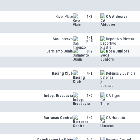
River Plate
1-3
CA Aldosivi
1-1
San Lorenzo
Deportivo Riestra
p.4-5
Sarmiento Junín
0-2
Boca Juniors
Racing Club
4-1
Defensa y Justicia
Indep. Rivadavia
1-0
CA Tigre
Barracas Central
1-0
CA Huracán
Estudiantes La Plata
3-0
Rosario Central