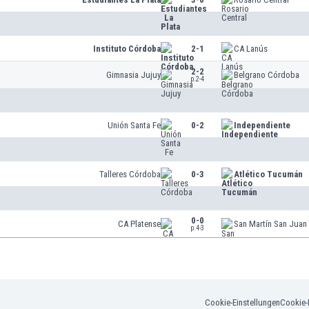
Instituto Córdoba
2-1
CA Lanús
2-2
Gimnasia Jujuy
Belgrano Córdoba
p.2-4
Unión Santa Fe
0-2
Independiente
Talleres Córdoba
0-3
Atlético Tucumán
0-0
CA Platense
San Martín San Juan
p.4-3
Cookie-Einstellungen
Cookie-R