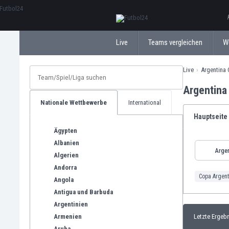
ΕλληνικάБългарски
Live
Teams vergleichen
W
Live
Argentina 
Argentina
Nationale Wettbewerbe
International
Hauptseite
Ägypten
Albanien
Argen
Algerien
Andorra
Copa Argent
Angola
Antigua und Barbuda
Argentinien
Armenien
Letzte Ergeb
Aruba